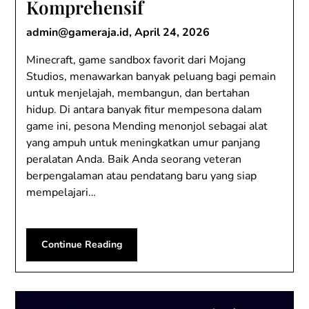
Komprehensif
admin@gameraja.id
,
April 24, 2026
Minecraft, game sandbox favorit dari Mojang
Studios, menawarkan banyak peluang bagi pemain
untuk menjelajah, membangun, dan bertahan
hidup. Di antara banyak fitur mempesona dalam
game ini, pesona Mending menonjol sebagai alat
yang ampuh untuk meningkatkan umur panjang
peralatan Anda. Baik Anda seorang veteran
berpengalaman atau pendatang baru yang siap
mempelajari…
Continue Reading