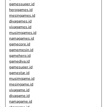
gamessuper.id
herogames.id
mesingames.id
divagames.id
vivagames.id
musimgames.id
namagames.id
gamecore.id
gamemesin.id
gamehero.id
gamediva.id
gamesuper.id
gamestar.id
musimgame.id
mesingame.id
vivagame.id
divagame.id
namagame.id