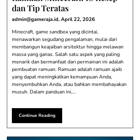
dan Tip Teratas
admin@gameraja.id
,
April 22, 2026
Minecraft, game sandbox yang dicintai,
menawarkan segudang pengalaman, mulai dari
membangun keajaiban arsitektur hingga melawan
massa yang ganas. Salah satu aspek yang paling
menarik dan bermanfaat dari permainan ini adalah
pembuatan ramuan. Ramuan adalah ramuan ajaib
yang dapat meningkatkan kemampuan Anda,
menyembuhkan Anda, atau bahkan membahayakan
musuh. Dalam panduan ini,…
Continue Reading