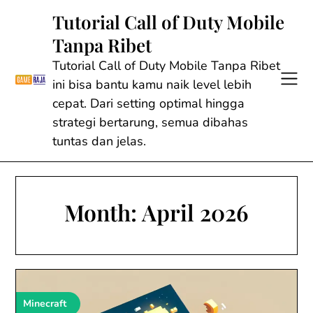
Skip
Tutorial Call of Duty Mobile
to
Tanpa Ribet
content
Tutorial Call of Duty Mobile Tanpa Ribet
ini bisa bantu kamu naik level lebih
cepat. Dari setting optimal hingga
strategi bertarung, semua dibahas
tuntas dan jelas.
Month:
April 2026
Minecraft