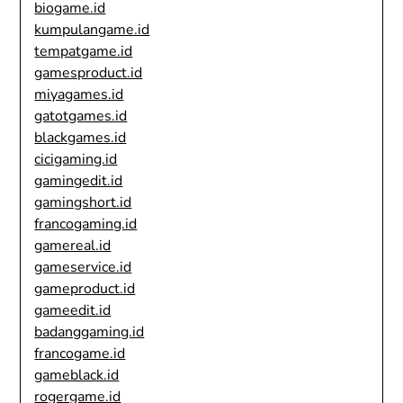
biogame.id
kumpulangame.id
tempatgame.id
gamesproduct.id
miyagames.id
gatotgames.id
blackgames.id
cicigaming.id
gamingedit.id
gamingshort.id
francogaming.id
gamereal.id
gameservice.id
gameproduct.id
gameedit.id
badanggaming.id
francogame.id
gameblack.id
rogergame.id