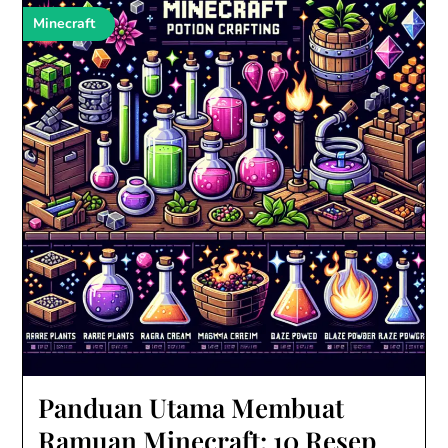
Minecraft
Panduan Utama Membuat
Ramuan Minecraft: 10 Resep