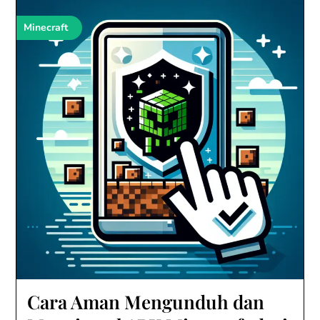
Minecraft
Cara Aman Mengunduh dan