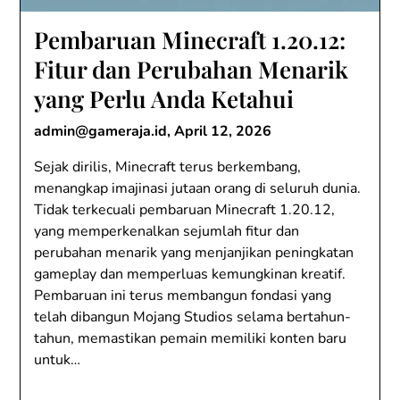
Pembaruan Minecraft 1.20.12:
Fitur dan Perubahan Menarik
yang Perlu Anda Ketahui
admin@gameraja.id
,
April 12, 2026
Sejak dirilis, Minecraft terus berkembang,
menangkap imajinasi jutaan orang di seluruh dunia.
Tidak terkecuali pembaruan Minecraft 1.20.12,
yang memperkenalkan sejumlah fitur dan
perubahan menarik yang menjanjikan peningkatan
gameplay dan memperluas kemungkinan kreatif.
Pembaruan ini terus membangun fondasi yang
telah dibangun Mojang Studios selama bertahun-
tahun, memastikan pemain memiliki konten baru
untuk…