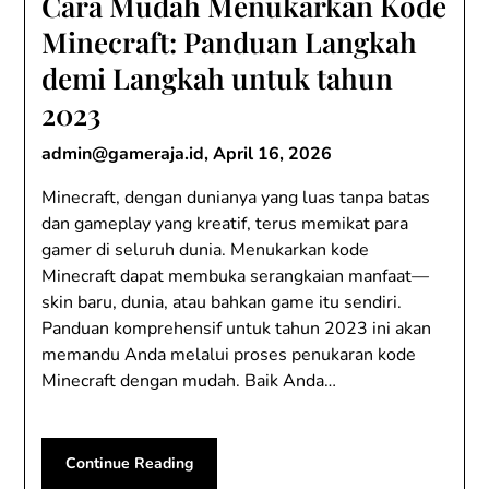
Cara Mudah Menukarkan Kode
Minecraft: Panduan Langkah
demi Langkah untuk tahun
2023
admin@gameraja.id
,
April 16, 2026
Minecraft, dengan dunianya yang luas tanpa batas
dan gameplay yang kreatif, terus memikat para
gamer di seluruh dunia. Menukarkan kode
Minecraft dapat membuka serangkaian manfaat—
skin baru, dunia, atau bahkan game itu sendiri.
Panduan komprehensif untuk tahun 2023 ini akan
memandu Anda melalui proses penukaran kode
Minecraft dengan mudah. Baik Anda…
Continue Reading