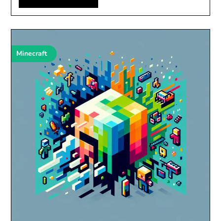
Minecraft