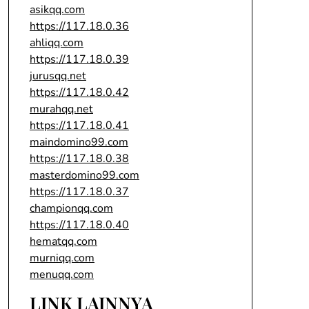
asikqq.com
https://117.18.0.36
ahliqq.com
https://117.18.0.39
jurusqq.net
https://117.18.0.42
murahqq.net
https://117.18.0.41
maindomino99.com
https://117.18.0.38
masterdomino99.com
https://117.18.0.37
championqq.com
https://117.18.0.40
hematqq.com
murniqq.com
menuqq.com
LINK LAINNYA