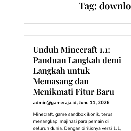
Tag:
downloa
Unduh Minecraft 1.1:
Panduan Langkah demi
Langkah untuk
Memasang dan
Menikmati Fitur Baru
admin@gameraja.id
,
June 11, 2026
Minecraft, game sandbox ikonik, terus
menangkap imajinasi para pemain di
seluruh dunia. Dengan dirilisnya versi 1.1,