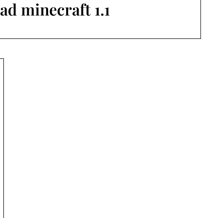
d minecraft 1.1