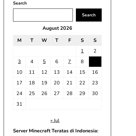
Search
Search
August 2026
M
T
W
T
F
S
S
1
2
3
4
5
6
7
8
9
10
11
12
13
14
15
16
17
18
19
20
21
22
23
24
25
26
27
28
29
30
31
« Jul
Server Minecraft Teratas di Indonesia: