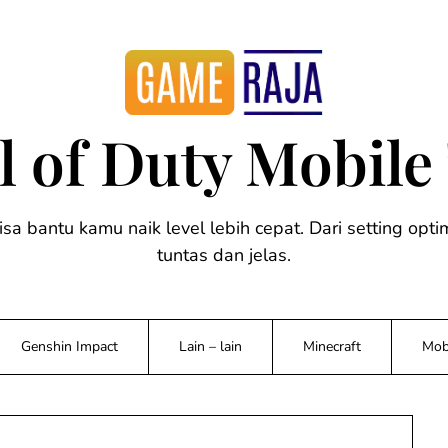
ll of Duty Mobile
bisa bantu kamu naik level lebih cepat. Dari setting op
tuntas dan jelas.
Genshin Impact
Lain – lain
Minecraft
Mob