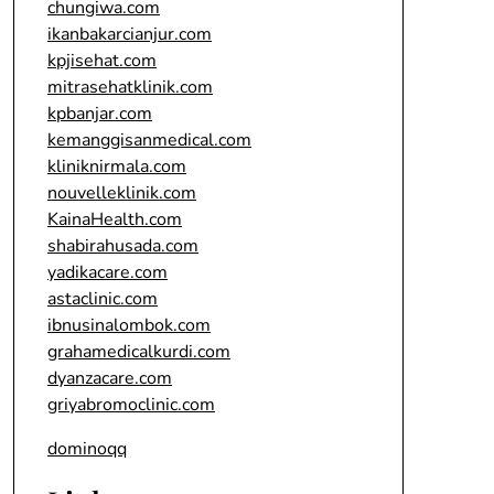
chungiwa.com
ikanbakarcianjur.com
kpjisehat.com
mitrasehatklinik.com
kpbanjar.com
kemanggisanmedical.com
kliniknirmala.com
nouvelleklinik.com
KainaHealth.com
shabirahusada.com
yadikacare.com
astaclinic.com
ibnusinalombok.com
grahamedicalkurdi.com
dyanzacare.com
griyabromoclinic.com
dominoqq