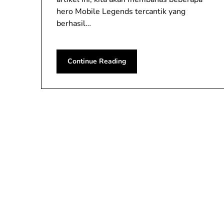
hero Mobile Legends tercantik yang
berhasil…
Continue Reading