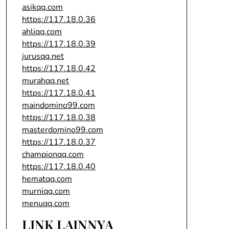
asikqq.com
https://117.18.0.36
ahliqq.com
https://117.18.0.39
jurusqq.net
https://117.18.0.42
murahqq.net
https://117.18.0.41
maindomino99.com
https://117.18.0.38
masterdomino99.com
https://117.18.0.37
championqq.com
https://117.18.0.40
hematqq.com
murniqq.com
menuqq.com
LINK LAINNYA