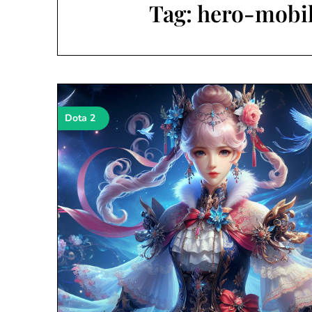
Tag:
hero-mobil
Dota 2