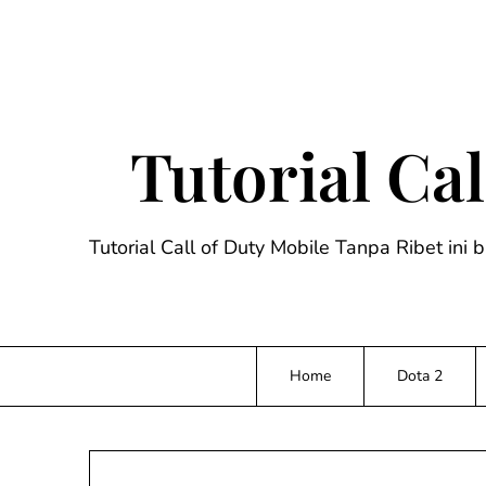
Skip
to
content
Tutorial Ca
Tutorial Call of Duty Mobile Tanpa Ribet ini 
Home
Dota 2