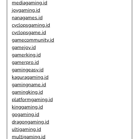
mediagaming.id
joygaming.id
nanagames.id
cyclopsgaming.id
cyclopsgame.id
gamecommunity.id
gamejoy.id
gamerking.id
gamerpro.id
gamingeasy.id
kaguragaming.id
gamingname.id
gamingking.id
platformgaming.id
kinggaming.id
gogaming.id
dragongaming.id
ultigaming.id
multigaming.id