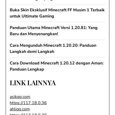
Buka Skin Eksklusif Minecraft FF Musim 1 Terbaik
untuk Ultimate Gaming
Panduan Utama Minecraft Versi 1.20.81: Yang
Baru dan Menyenangkan!
Cara Mengunduh Minecraft 1.20.20: Panduan
Langkah demi Langkah
Cara Download Minecraft 1.20.12 dengan Aman:
Panduan Lengkap
LINK LAINNYA
asikqq.com
https://117.18.0.36
ahliqq.com