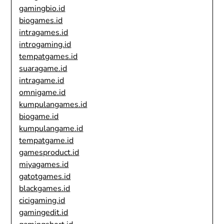
gamingbio.id
biogames.id
intragames.id
introgaming.id
tempatgames.id
suaragame.id
intragame.id
omnigame.id
kumpulangames.id
biogame.id
kumpulangame.id
tempatgame.id
gamesproduct.id
miyagames.id
gatotgames.id
blackgames.id
cicigaming.id
gamingedit.id