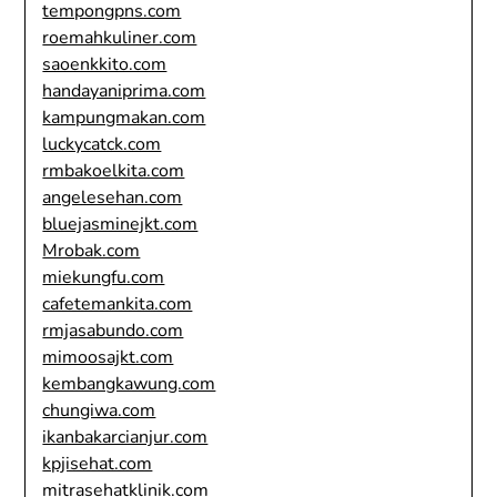
tempongpns.com
roemahkuliner.com
saoenkkito.com
handayaniprima.com
kampungmakan.com
luckycatck.com
rmbakoelkita.com
angelesehan.com
bluejasminejkt.com
Mrobak.com
miekungfu.com
cafetemankita.com
rmjasabundo.com
mimoosajkt.com
kembangkawung.com
chungiwa.com
ikanbakarcianjur.com
kpjisehat.com
mitrasehatklinik.com