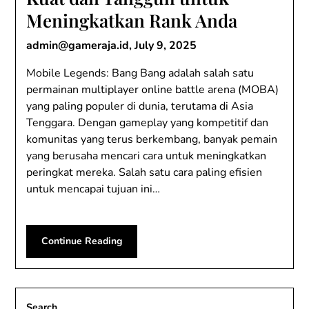
Meningkatkan Rank Anda
admin@gameraja.id
,
July 9, 2025
Mobile Legends: Bang Bang adalah salah satu
permainan multiplayer online battle arena (MOBA)
yang paling populer di dunia, terutama di Asia
Tenggara. Dengan gameplay yang kompetitif dan
komunitas yang terus berkembang, banyak pemain
yang berusaha mencari cara untuk meningkatkan
peringkat mereka. Salah satu cara paling efisien
untuk mencapai tujuan ini…
Continue Reading
Search