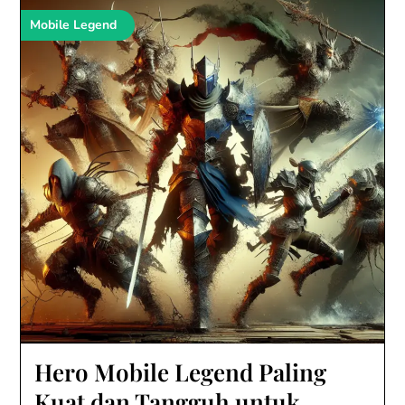
Mobile Legend
Hero Mobile Legend Paling
Kuat dan Tangguh untuk