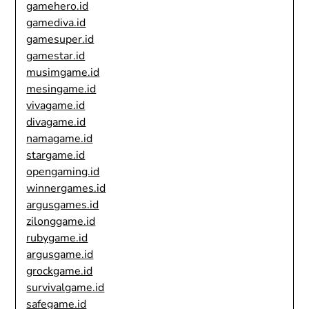
gamehero.id
gamediva.id
gamesuper.id
gamestar.id
musimgame.id
mesingame.id
vivagame.id
divagame.id
namagame.id
stargame.id
opengaming.id
winnergames.id
argusgames.id
zilonggame.id
rubygame.id
argusgame.id
grockgame.id
survivalgame.id
safegame.id