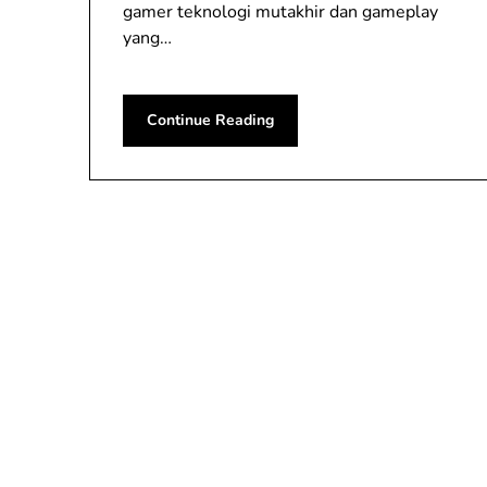
gamer teknologi mutakhir dan gameplay
yang…
Continue Reading