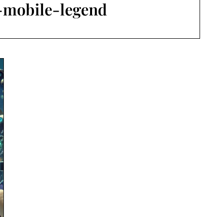
x-mobile-legend