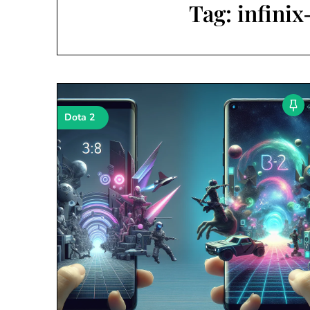
Tag:
infini
Dota 2