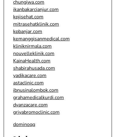
chungiwa.com
ikanbakarcianjur.com
kpjisehat.com
mitrasehatklinik.com
kpbanjar.com
kemanggisanmedical.com
kliniknirmala.com
nouvelleklinik.com
KainaHealth.com
shabirahusada.com
yadikacare.com
astaclinic.com
ibnusinalombok.com
grahamedicalkurdi.com
dyanzacare.com
griyabromoclinic.com
dominoqq