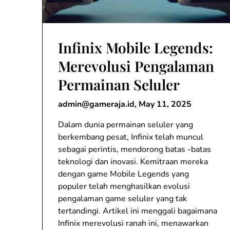
Infinix Mobile Legends:
Merevolusi Pengalaman
Permainan Seluler
admin@gameraja.id
,
May 11, 2025
Dalam dunia permainan seluler yang
berkembang pesat, Infinix telah muncul
sebagai perintis, mendorong batas -batas
teknologi dan inovasi. Kemitraan mereka
dengan game Mobile Legends yang
populer telah menghasilkan evolusi
pengalaman game seluler yang tak
tertandingi. Artikel ini menggali bagaimana
Infinix merevolusi ranah ini, menawarkan