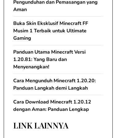
Pengunduhan dan Pemasangan yang
Aman
Buka Skin Eksklusif Minecraft FF
Musim 1 Terbaik untuk Ultimate
Gaming
Panduan Utama Minecraft Versi
1.20.81: Yang Baru dan
Menyenangkan!
Cara Mengunduh Minecraft 1.20.20:
Panduan Langkah demi Langkah
Cara Download Minecraft 1.20.12
dengan Aman: Panduan Lengkap
LINK LAINNYA