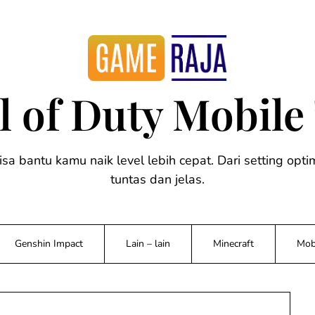
ll of Duty Mobile
bisa bantu kamu naik level lebih cepat. Dari setting op
tuntas dan jelas.
Genshin Impact
Lain – lain
Minecraft
Mob