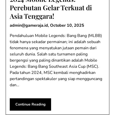
Perebutan Gelar Terkuat di
Asia Tenggara!
admin@gameraja.id
,
October 10, 2025
Pendahuluan Mobile Legends: Bang Bang (MLBB)
tidak hanya sekadar permainan; ini adalah sebuah
fenomena yang menyatukan jutaan pemain dari
seluruh dunia. Salah satu turnamen paling
bergengsi yang paling dinantikan adalah Mobile
Legends: Bang Bang Southeast Asia Cup (MSC).
Pada tahun 2024, MSC kembali menghadirkan
pertandingan spektakuler yang siap mengguncang
dan…
Continue Reading