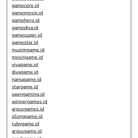
gamecore.id
gamemesin.id
gamehero.id
gamediva.id
gamesuper.id
gamestar.id
musimgame.id
mesingame.id
vivagame.id
divagame.id
namagame.id
stargame.id
opengaming.id
winnergames.id
argusgames.id
zilonggame.id
rubygame.id
argusgame.id