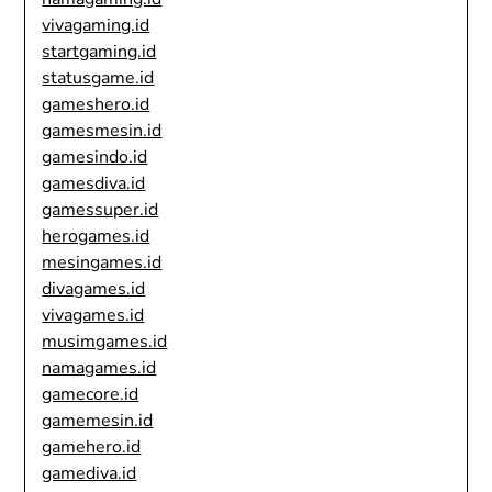
vivagaming.id
startgaming.id
statusgame.id
gameshero.id
gamesmesin.id
gamesindo.id
gamesdiva.id
gamessuper.id
herogames.id
mesingames.id
divagames.id
vivagames.id
musimgames.id
namagames.id
gamecore.id
gamemesin.id
gamehero.id
gamediva.id