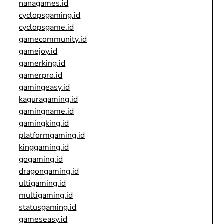
nanagames.id
cyclopsgaming.id
cyclopsgame.id
gamecommunity.id
gamejoy.id
gamerking.id
gamerpro.id
gamingeasy.id
kaguragaming.id
gamingname.id
gamingking.id
platformgaming.id
kinggaming.id
gogaming.id
dragongaming.id
ultigaming.id
multigaming.id
statusgaming.id
gameseasy.id