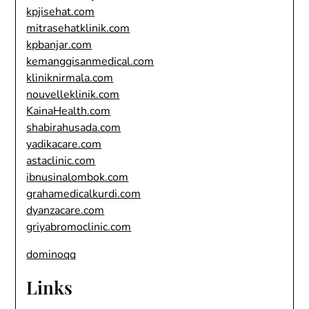
kpjisehat.com
mitrasehatklinik.com
kpbanjar.com
kemanggisanmedical.com
kliniknirmala.com
nouvelleklinik.com
KainaHealth.com
shabirahusada.com
yadikacare.com
astaclinic.com
ibnusinalombok.com
grahamedicalkurdi.com
dyanzacare.com
griyabromoclinic.com
dominoqq
Links