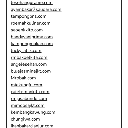
lesehangurame.com
ayambakar7saudara.com
tempongpns.com
roemahkuliner.com
saoenkkito.com
handayaniprima.com
kampungmakan.com
luckycatck.com
rmbakoelkita.com
angelesehan.com
bluejasminejkt.com
Mrobak.com
miekungfu.com
cafetemankita.com
rmjasabundo.com
mimoosajkt.com
kembangkawung.com
chungiwa.com
ikanbakarcianjur.com