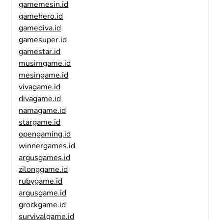
gamemesin.id
gamehero.id
gamediva.id
gamesuper.id
gamestar.id
musimgame.id
mesingame.id
vivagame.id
divagame.id
namagame.id
stargame.id
opengaming.id
winnergames.id
argusgames.id
zilonggame.id
rubygame.id
argusgame.id
grockgame.id
survivalgame.id