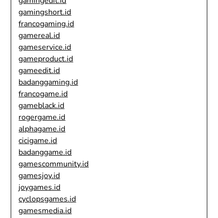
gamingedit.id
gamingshort.id
francogaming.id
gamereal.id
gameservice.id
gameproduct.id
gameedit.id
badanggaming.id
francogame.id
gameblack.id
rogergame.id
alphagame.id
cicigame.id
badanggame.id
gamescommunity.id
gamesjoy.id
joygames.id
cyclopsgames.id
gamesmedia.id