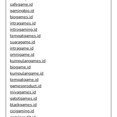
safegame.id
gamingbio.id
biogames.id
intragames.id
introgaming.id
tempatgames.id
suaragame.id
intragame.id
omnigame.id
kumpulangames.id
biogame.id
kumpulangame.id
tempatgame.id
gamesproduct.id
miyagames.id
gatotgames.id
blackgames.id
cicigaming.id