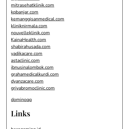
mitrasehatklinik.com
kpbanjar.com
kemanggisanmedical.com
kliniknirmala.com
nouvelleklinik.com
KainaHealth.com
shabirahusada.com
yadikacare.com
astaclinic.com
ibnusinalombok.com
grahamedicalkurdi.com
dyanzacare.com
griyabromoclinic.com
dominoqq
Links