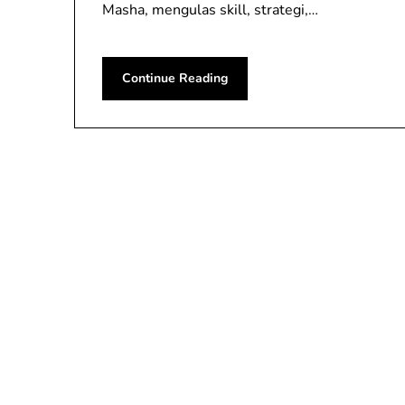
Masha, mengulas skill, strategi,…
Continue Reading