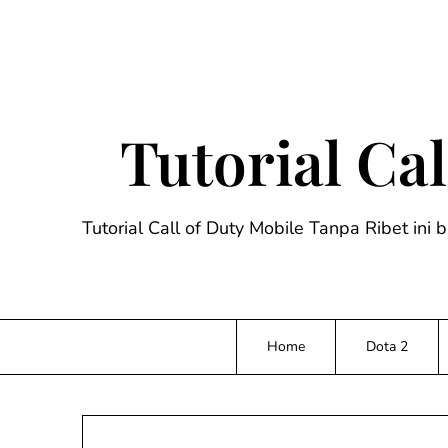
Skip
to
content
Tutorial Ca
Tutorial Call of Duty Mobile Tanpa Ribet ini 
Home
Dota 2