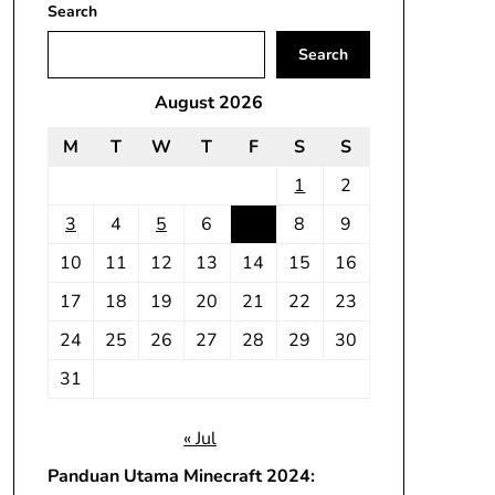
Search
Search
August 2026
M
T
W
T
F
S
S
1
2
3
4
5
6
7
8
9
10
11
12
13
14
15
16
17
18
19
20
21
22
23
24
25
26
27
28
29
30
31
« Jul
Panduan Utama Minecraft 2024: