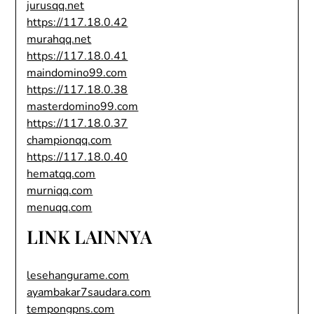
jurusqq.net
https://117.18.0.42
murahqq.net
https://117.18.0.41
maindomino99.com
https://117.18.0.38
masterdomino99.com
https://117.18.0.37
championqq.com
https://117.18.0.40
hematqq.com
murniqq.com
menuqq.com
LINK LAINNYA
lesehangurame.com
ayambakar7saudara.com
tempongpns.com