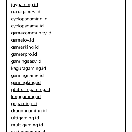
joygaming.id
nanagames.id
cyclopsgaming.id
cyclopsgame.id
gamecommunity.id
gamejoy.id
gamerking.id
gamerpro.id
gamingeasy.id
kaguragaming.id
gamingname.id
gamingking.id
platformgaming.id
kinggaming.id
gogaming.id
dragongaming.id
ultigaming.id
multigaming.id