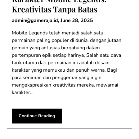
Kreativitas Tanpa Batas
admin@gameraja.id
,
June 28, 2025
Mobile Legends telah menjadi salah satu
permainan paling populer di dunia, dengan jutaan
pemain yang antusias bergabung dalam
pertempuran epik setiap harinya. Salah satu daya
tarik utama dari permainan ini adalah desain
karakter yang memukau dan penuh warna. Bagi
para seniman dan penggemar yang ingin
mengekspresikan kreativitas mereka, mewarnai
karakter…
Continue Reading