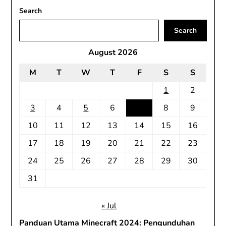
Search
Search
August 2026
M
T
W
T
F
S
S
1
2
3
4
5
6
7
8
9
10
11
12
13
14
15
16
17
18
19
20
21
22
23
24
25
26
27
28
29
30
31
« Jul
Panduan Utama Minecraft 2024: Pengunduhan