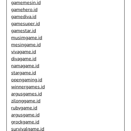
gamemesin.id
gamehero.id
gamediva.id
gamesuper.id
gamestar.id
musimgame.id
mesingame.id
vivagame.id
divagame.id
namagame.id
stargame.id
opengaming.id
winnergames.id
argusgames.id
zilonggame.id
rubygame.id
argusgame.id
grockgame.id
survivalgame.id