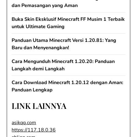
dan Pemasangan yang Aman
Buka Skin Eksklusif Minecraft FF Musim 1 Terbaik
untuk Ultimate Gaming
Panduan Utama Minecraft Versi 1.20.81: Yang
Baru dan Menyenangkan!
Cara Mengunduh Minecraft 1.20.20: Panduan
Langkah demi Langkah
Cara Download Minecraft 1.20.12 dengan Aman:
Panduan Lengkap
LINK LAINNYA
asikqq.com
https://117.18.0.36