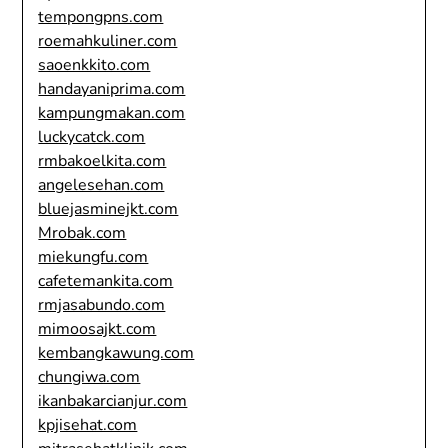
tempongpns.com
roemahkuliner.com
saoenkkito.com
handayaniprima.com
kampungmakan.com
luckycatck.com
rmbakoelkita.com
angelesehan.com
bluejasminejkt.com
Mrobak.com
miekungfu.com
cafetemankita.com
rmjasabundo.com
mimoosajkt.com
kembangkawung.com
chungiwa.com
ikanbakarcianjur.com
kpjisehat.com