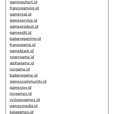
gamingshort.id
francogaming.id
gamereal.id
gameservice.id
gameproduct.id
gameedit.id
badanggaming.id
francogame.id
gameblack.id
rogergame.id
alphagame.id
cicigame.id
badanggame.id
gamescommunity.id
gamesjoy.id
joygames.id
cyclopsgames.id
gamesmedia.id
kajagames.id