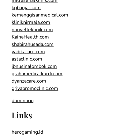
mitrasehatklinik.com
kpbanjar.com
kemanggisanmedical.com
kliniknirmala.com
nouvelleklinik.com
KainaHealth.com
shabirahusada.com
yadikacare.com
astaclinic.com
ibnusinalombok.com
grahamedicalkurdi.com
dyanzacare.com
griyabromoclinic.com
dominoqq
Links
herogaming.id