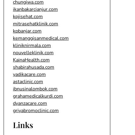
chungiwa.com
ikanbakarcianjur.com
kpjisehat.com
mitrasehatklinik.com
kpbanjar.com
kemanggisanmedical.com
kliniknirmala.com
nouvelleklinik.com
KainaHealth.com
shabirahusada.com
yadikacare.com
astaclinic.com
ibnusinalombok.com
grahamedicalkurdi.com
dyanzacare.com
griyabromoclinic.com
Links