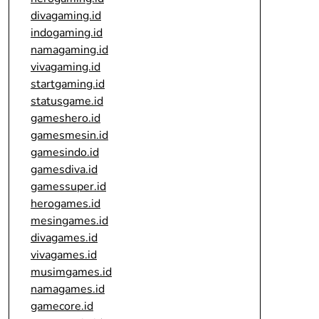
divagaming.id
indogaming.id
namagaming.id
vivagaming.id
startgaming.id
statusgame.id
gameshero.id
gamesmesin.id
gamesindo.id
gamesdiva.id
gamessuper.id
herogames.id
mesingames.id
divagames.id
vivagames.id
musimgames.id
namagames.id
gamecore.id