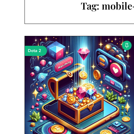
Tag:
mobile
Dota 2