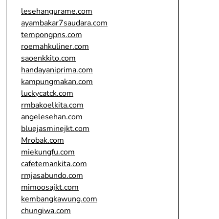
lesehangurame.com
ayambakar7saudara.com
tempongpns.com
roemahkuliner.com
saoenkkito.com
handayaniprima.com
kampungmakan.com
luckycatck.com
rmbakoelkita.com
angelesehan.com
bluejasminejkt.com
Mrobak.com
miekungfu.com
cafetemankita.com
rmjasabundo.com
mimoosajkt.com
kembangkawung.com
chungiwa.com