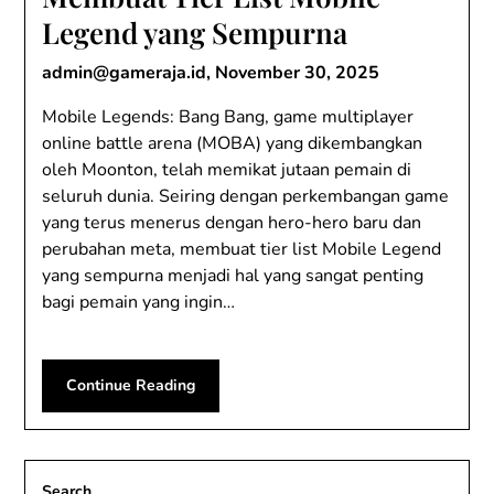
Legend yang Sempurna
admin@gameraja.id
,
November 30, 2025
Mobile Legends: Bang Bang, game multiplayer
online battle arena (MOBA) yang dikembangkan
oleh Moonton, telah memikat jutaan pemain di
seluruh dunia. Seiring dengan perkembangan game
yang terus menerus dengan hero-hero baru dan
perubahan meta, membuat tier list Mobile Legend
yang sempurna menjadi hal yang sangat penting
bagi pemain yang ingin…
Continue Reading
Search