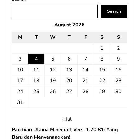
Search
August 2026
M
T
W
T
F
S
S
1
2
3
4
5
6
7
8
9
10
11
12
13
14
15
16
17
18
19
20
21
22
23
24
25
26
27
28
29
30
31
« Jul
Panduan Utama Minecraft Versi 1.20.81: Yang
Baru dan Menyenangkan!