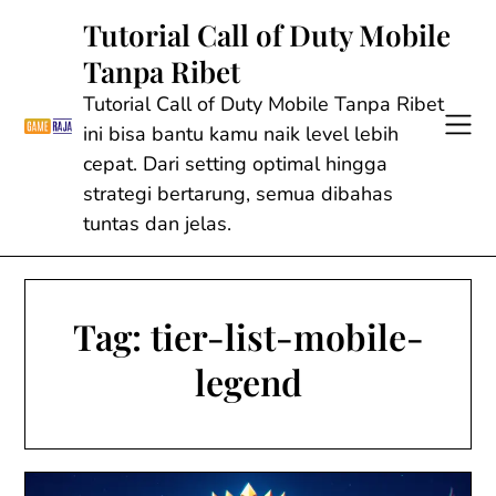
Skip
Tutorial Call of Duty Mobile
to
Tanpa Ribet
content
Tutorial Call of Duty Mobile Tanpa Ribet
ini bisa bantu kamu naik level lebih
cepat. Dari setting optimal hingga
strategi bertarung, semua dibahas
tuntas dan jelas.
Tag:
tier-list-mobile-
legend