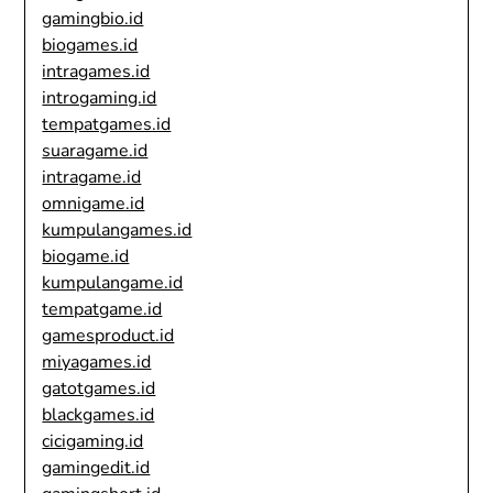
gamingbio.id
biogames.id
intragames.id
introgaming.id
tempatgames.id
suaragame.id
intragame.id
omnigame.id
kumpulangames.id
biogame.id
kumpulangame.id
tempatgame.id
gamesproduct.id
miyagames.id
gatotgames.id
blackgames.id
cicigaming.id
gamingedit.id