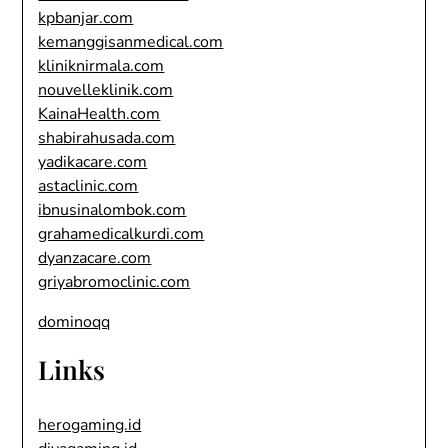
kpbanjar.com
kemanggisanmedical.com
kliniknirmala.com
nouvelleklinik.com
KainaHealth.com
shabirahusada.com
yadikacare.com
astaclinic.com
ibnusinalombok.com
grahamedicalkurdi.com
dyanzacare.com
griyabromoclinic.com
dominoqq
Links
herogaming.id