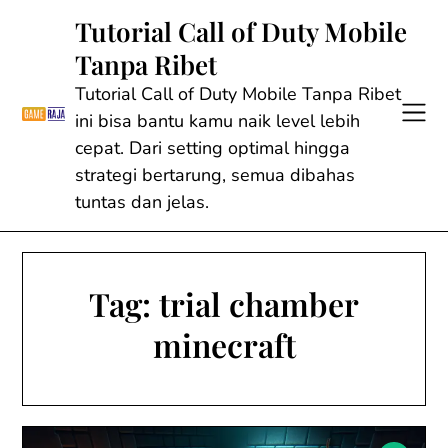
Skip
Tutorial Call of Duty Mobile
to
Tanpa Ribet
content
Tutorial Call of Duty Mobile Tanpa Ribet
ini bisa bantu kamu naik level lebih
cepat. Dari setting optimal hingga
strategi bertarung, semua dibahas
tuntas dan jelas.
Tag:
trial chamber
minecraft