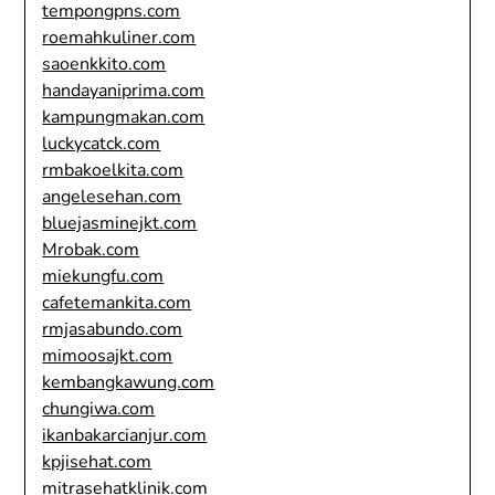
tempongpns.com
roemahkuliner.com
saoenkkito.com
handayaniprima.com
kampungmakan.com
luckycatck.com
rmbakoelkita.com
angelesehan.com
bluejasminejkt.com
Mrobak.com
miekungfu.com
cafetemankita.com
rmjasabundo.com
mimoosajkt.com
kembangkawung.com
chungiwa.com
ikanbakarcianjur.com
kpjisehat.com
mitrasehatklinik.com