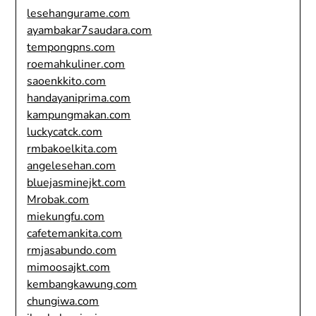
lesehangurame.com
ayambakar7saudara.com
tempongpns.com
roemahkuliner.com
saoenkkito.com
handayaniprima.com
kampungmakan.com
luckycatck.com
rmbakoelkita.com
angelesehan.com
bluejasminejkt.com
Mrobak.com
miekungfu.com
cafetemankita.com
rmjasabundo.com
mimoosajkt.com
kembangkawung.com
chungiwa.com