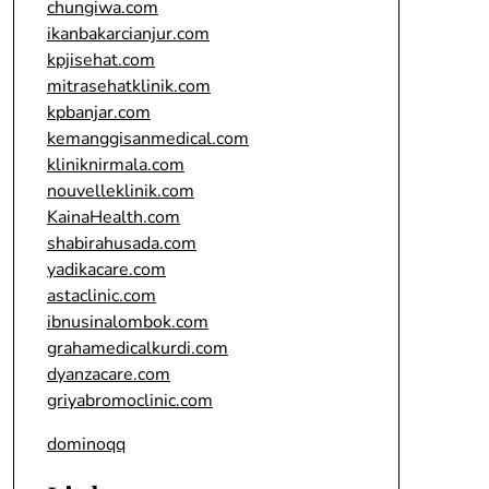
chungiwa.com
ikanbakarcianjur.com
kpjisehat.com
mitrasehatklinik.com
kpbanjar.com
kemanggisanmedical.com
kliniknirmala.com
nouvelleklinik.com
KainaHealth.com
shabirahusada.com
yadikacare.com
astaclinic.com
ibnusinalombok.com
grahamedicalkurdi.com
dyanzacare.com
griyabromoclinic.com
dominoqq