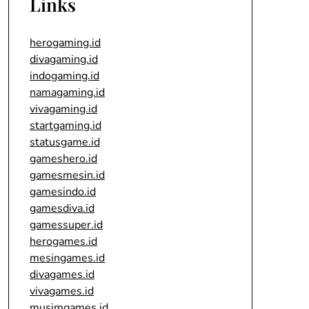
Links
herogaming.id
divagaming.id
indogaming.id
namagaming.id
vivagaming.id
startgaming.id
statusgame.id
gameshero.id
gamesmesin.id
gamesindo.id
gamesdiva.id
gamessuper.id
herogames.id
mesingames.id
divagames.id
vivagames.id
musimgames.id