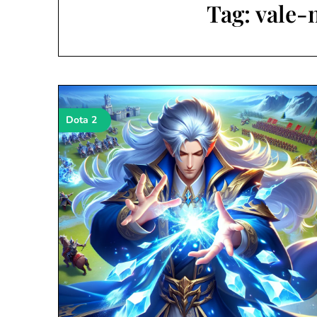
Tag:
vale-
Dota 2