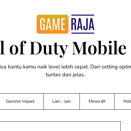
ll of Duty Mobile
bisa bantu kamu naik level lebih cepat. Dari setting op
tuntas dan jelas.
Genshin Impact
Lain – lain
Minecraft
Mob