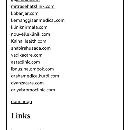
mitrasehatklinik.com
kpbanjar.com
kemanggisanmedical.com
kliniknirmala.com
nouvelleklinik.com
KainaHealth.com
shabirahusada.com
yadikacare.com
astaclinic.com
ibnusinalombok.com
grahamedicalkurdi.com
dyanzacare.com
griyabromoclinic.com
dominoqq
Links