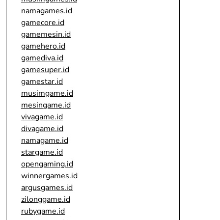
namagames.id
gamecore.id
gamemesin.id
gamehero.id
gamediva.id
gamesuper.id
gamestar.id
musimgame.id
mesingame.id
vivagame.id
divagame.id
namagame.id
stargame.id
opengaming.id
winnergames.id
argusgames.id
zilonggame.id
rubygame.id