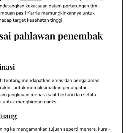
ndatangkan kekacauan dalam pertarungan tim.
emampuan pasif Karrie memungkinkannya untuk
hadap target kesehatan tinggi.
asai pahlawan penembak
nasi
ah tentang mendapatkan emas dan pengalaman
erakhir untuk memaksimalkan pendapatan.
lam jangkauan menara saat bertani dan selalu
 untuk menghindari ganks.
luang
laning ke mengamankan tujuan seperti menara, kura -