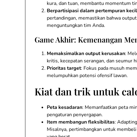
kura, dan tuan, membantu momentum ti
Berpartisipasi dalam pertempuran kecil
pertandingan, memastikan bahwa output
menguntungkan tim Anda.
Game Akhir: Kemenangan Men
Memaksimalkan output kerusakan
: Me
kritis, kecepatan serangan, dan seumur h
Prioritas target
: Fokus pada musuh memb
melumpuhkan potensi ofensif lawan.
Kiat dan trik untuk ca
Peta kesadaran
: Memanfaatkan peta mi
pengaturan penyergapan.
Item membangun fleksibilitas
: Adapting
Misalnya, pertimbangkan untuk membeli 
yang berat.