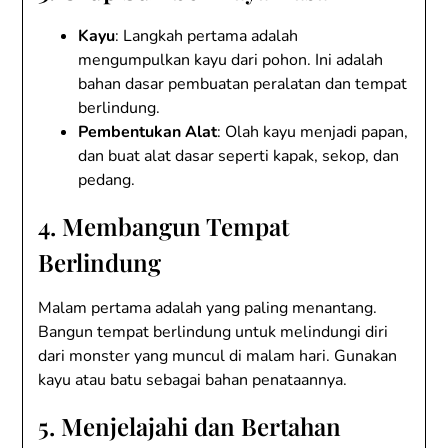
Kayu
: Langkah pertama adalah
mengumpulkan kayu dari pohon. Ini adalah
bahan dasar pembuatan peralatan dan tempat
berlindung.
Pembentukan Alat
: Olah kayu menjadi papan,
dan buat alat dasar seperti kapak, sekop, dan
pedang.
4.
Membangun Tempat
Berlindung
Malam pertama adalah yang paling menantang.
Bangun tempat berlindung untuk melindungi diri
dari monster yang muncul di malam hari. Gunakan
kayu atau batu sebagai bahan penataannya.
5.
Menjelajahi dan Bertahan