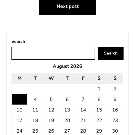
Next post
Search
Search
August 2026
M
T
W
T
F
S
S
1
2
3
4
5
6
7
8
9
10
11
12
13
14
15
16
17
18
19
20
21
22
23
24
25
26
27
28
29
30