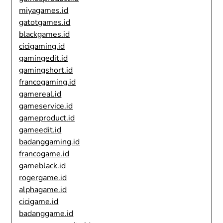
miyagames.id
gatotgames.id
blackgames.id
cicigaming.id
gamingedit.id
gamingshort.id
francogaming.id
gamereal.id
gameservice.id
gameproduct.id
gameedit.id
badanggaming.id
francogame.id
gameblack.id
rogergame.id
alphagame.id
cicigame.id
badanggame.id