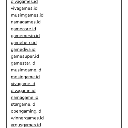
divagames.id
vivagames.id
musimgames.id
namagames.id
gamecore.id
gamemesin.id
gamehero.id
gamediva.id
gamesuper.id
gamestar.id
musimgame.id
mesingame.id
vivagame.id
divagame.id
namagame.id
stargame.id
opengaming.id
winnergames.id
argusgames.id