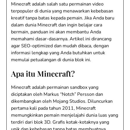
Minecraft adalah salah satu permainan video
terpopuler di dunia yang menawarkan kebebasan
kreatif tanpa batas kepada pemain. Jika Anda baru
dalam dunia Minecraft dan ingin belajar cara
bermain, panduan ini akan membantu Anda
memahami dasar-dasarnya. Artikel ini dirancang
agar SEO-optimized dan mudah dibaca, dengan
informasi lengkap yang Anda butuhkan untuk
memulai petualangan di dunia blok ini.
Apa itu Minecraft?
Minecraft adalah permainan sandbox yang
diciptakan oleh Markus “Notch” Persson dan
dikembangkan oleh Mojang Studios. Diluncurkan
pertama kali pada tahun 2011, Minecraft
memungkinkan pemain menjelajahi dunia luas yang
terdiri dari blok 3D. Grafis kotak-kotaknya yang
unik dan kebebasan tanpa batas membuatnya