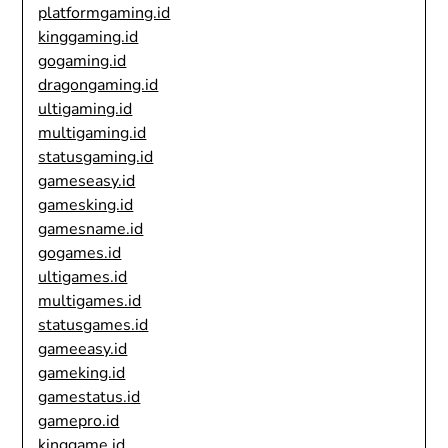
platformgaming.id
kinggaming.id
gogaming.id
dragongaming.id
ultigaming.id
multigaming.id
statusgaming.id
gameseasy.id
gamesking.id
gamesname.id
gogames.id
ultigames.id
multigames.id
statusgames.id
gameeasy.id
gameking.id
gamestatus.id
gamepro.id
kinggame.id