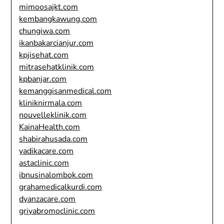
mimoosajkt.com
kembangkawung.com
chungiwa.com
ikanbakarcianjur.com
kpjisehat.com
mitrasehatklinik.com
kpbanjar.com
kemanggisanmedical.com
kliniknirmala.com
nouvelleklinik.com
KainaHealth.com
shabirahusada.com
yadikacare.com
astaclinic.com
ibnusinalombok.com
grahamedicalkurdi.com
dyanzacare.com
griyabromoclinic.com