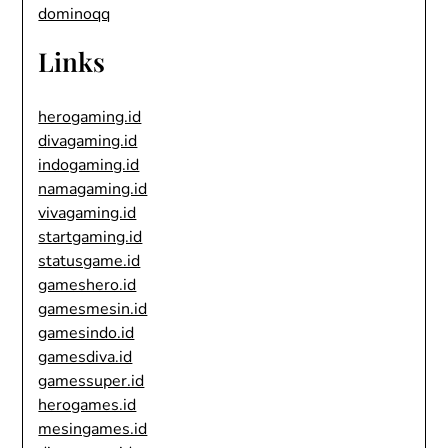
dominoqq
Links
herogaming.id
divagaming.id
indogaming.id
namagaming.id
vivagaming.id
startgaming.id
statusgame.id
gameshero.id
gamesmesin.id
gamesindo.id
gamesdiva.id
gamessuper.id
herogames.id
mesingames.id