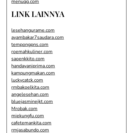
menuqq.com
LINK LAINNYA
lesehangurame.com
ayambakar7saudara.com
tempongpns.com
roemahkuliner.com
saoenkkito.com
handayaniprima.com
kampungmakan.com
luckycatck.com
rmbakoelkita.com
angelesehan.com
bluejasminejkt.com
Mrobak.com
miekungfu.com
cafetemankita.com
rmjasabundo.com