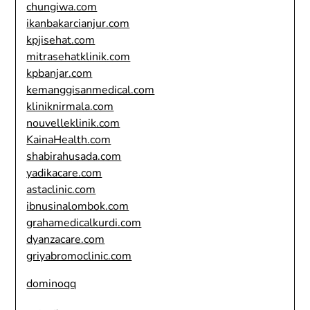
chungiwa.com
ikanbakarcianjur.com
kpjisehat.com
mitrasehatklinik.com
kpbanjar.com
kemanggisanmedical.com
kliniknirmala.com
nouvelleklinik.com
KainaHealth.com
shabirahusada.com
yadikacare.com
astaclinic.com
ibnusinalombok.com
grahamedicalkurdi.com
dyanzacare.com
griyabromoclinic.com
dominoqq