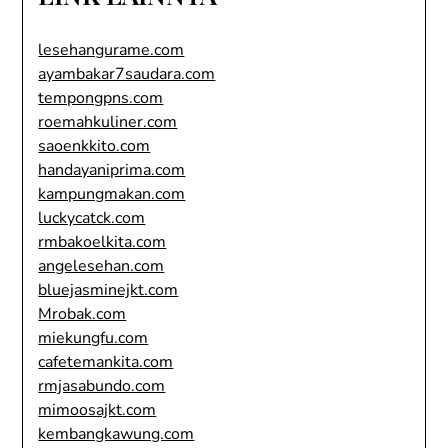
lesehangurame.com
ayambakar7saudara.com
tempongpns.com
roemahkuliner.com
saoenkkito.com
handayaniprima.com
kampungmakan.com
luckycatck.com
rmbakoelkita.com
angelesehan.com
bluejasminejkt.com
Mrobak.com
miekungfu.com
cafetemankita.com
rmjasabundo.com
mimoosajkt.com
kembangkawung.com