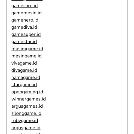
gamecore.id
gamemesin.id
gamehero.id
gamediva.id
gamesuper.id
gamestar.id
musimgame.id
mesingame.id
vivagame.id
divagame.id
namagame.id
stargame.id
opengaming.id
winnergames.id
argusgames.id
zilonggame.id
rubygame.id
argusgame.id