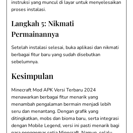
instruksi yang muncul di layar untuk menyelesaikan
proses instalasi.
Langkah 5: Nikmati
Permainannya
Setelah instalasi selesai, buka aplikasi dan nikmati
berbagai fitur baru yang sudah disebutkan
sebelumnya.
Kesimpulan
Minecraft Mod APK Versi Terbaru 2024
menawarkan berbagai fitur menarik yang
menambah pengalaman bermain menjadi lebih
seru dan menantang. Dengan grafik yang
ditingkatkan, mobs dan bioma baru, serta integrasi
dengan Mobile Legend, versi ini pasti menarik bagi
para penggemar setia Minecraft. Namun, selalu