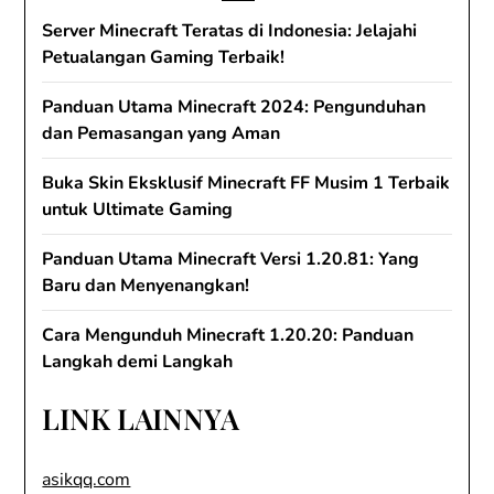
Server Minecraft Teratas di Indonesia: Jelajahi
Petualangan Gaming Terbaik!
Panduan Utama Minecraft 2024: Pengunduhan
dan Pemasangan yang Aman
Buka Skin Eksklusif Minecraft FF Musim 1 Terbaik
untuk Ultimate Gaming
Panduan Utama Minecraft Versi 1.20.81: Yang
Baru dan Menyenangkan!
Cara Mengunduh Minecraft 1.20.20: Panduan
Langkah demi Langkah
LINK LAINNYA
asikqq.com