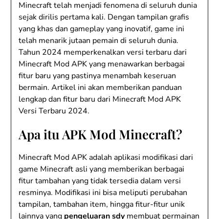
Minecraft telah menjadi fenomena di seluruh dunia
sejak dirilis pertama kali. Dengan tampilan grafis
yang khas dan gameplay yang inovatif, game ini
telah menarik jutaan pemain di seluruh dunia.
Tahun 2024 memperkenalkan versi terbaru dari
Minecraft Mod APK yang menawarkan berbagai
fitur baru yang pastinya menambah keseruan
bermain. Artikel ini akan memberikan panduan
lengkap dan fitur baru dari Minecraft Mod APK
Versi Terbaru 2024.
Apa itu APK Mod Minecraft?
Minecraft Mod APK adalah aplikasi modifikasi dari
game Minecraft asli yang memberikan berbagai
fitur tambahan yang tidak tersedia dalam versi
resminya. Modifikasi ini bisa meliputi perubahan
tampilan, tambahan item, hingga fitur-fitur unik
lainnya yang
pengeluaran sdy
membuat permainan