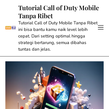
Skip
Tutorial Call of Duty Mobile
to
Tanpa Ribet
content
Tutorial Call of Duty Mobile Tanpa Ribet
ini bisa bantu kamu naik level lebih
cepat. Dari setting optimal hingga
strategi bertarung, semua dibahas
tuntas dan jelas.