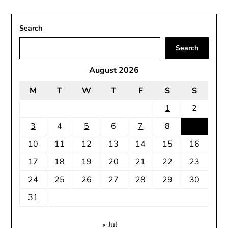
Search
Search
August 2026
M
T
W
T
F
S
S
1
2
3
4
5
6
7
8
9
10
11
12
13
14
15
16
17
18
19
20
21
22
23
24
25
26
27
28
29
30
31
« Jul