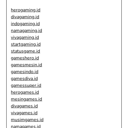
herogaming.id
divagaming.id
indogaming.id
namagaming.id
vivagaming.id
startgaming.id
statusgame.id
gameshero.id
gamesmesin.id
gamesindo.id
gamesdiva.id
gamessuper.id
herogames.id
mesingames.id
divagames.id
vivagames.id
musimgames.id
namagames.id