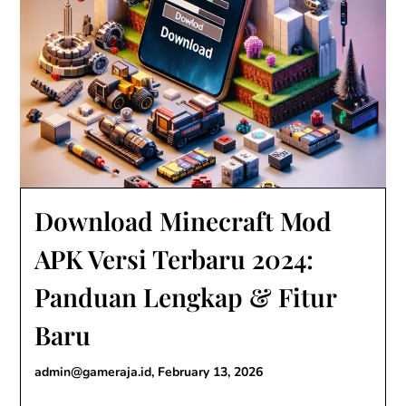
Download Minecraft Mod
APK Versi Terbaru 2024:
Panduan Lengkap & Fitur
Baru
admin@gameraja.id
,
February 13, 2026