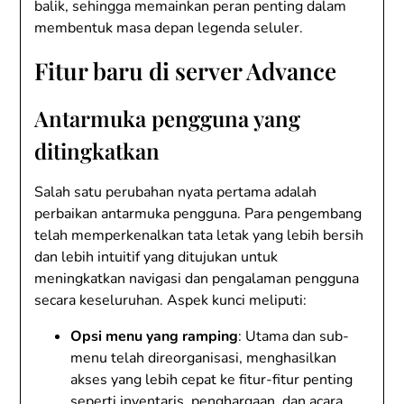
balik, sehingga memainkan peran penting dalam
membentuk masa depan legenda seluler.
Fitur baru di server Advance
Antarmuka pengguna yang
ditingkatkan
Salah satu perubahan nyata pertama adalah
perbaikan antarmuka pengguna. Para pengembang
telah memperkenalkan tata letak yang lebih bersih
dan lebih intuitif yang ditujukan untuk
meningkatkan navigasi dan pengalaman pengguna
secara keseluruhan. Aspek kunci meliputi:
Opsi menu yang ramping
: Utama dan sub-
menu telah direorganisasi, menghasilkan
akses yang lebih cepat ke fitur-fitur penting
seperti inventaris, penghargaan, dan acara