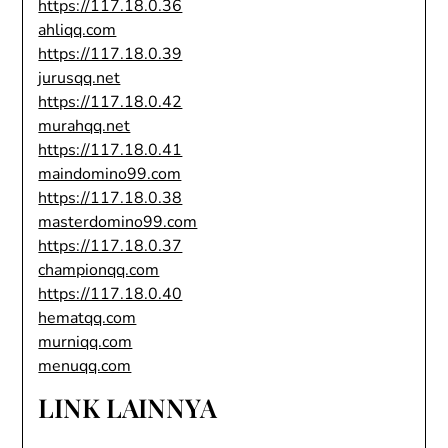
https://117.18.0.36
ahliqq.com
https://117.18.0.39
jurusqq.net
https://117.18.0.42
murahqq.net
https://117.18.0.41
maindomino99.com
https://117.18.0.38
masterdomino99.com
https://117.18.0.37
championqq.com
https://117.18.0.40
hematqq.com
murniqq.com
menuqq.com
LINK LAINNYA