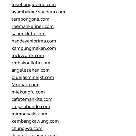
lesehangurame.com
ayambakar7saudara.com
tempongpns.com
roemahkuliner.com
saoenkkito.com
handayaniprima.com
kampungmakan.com
luckycatck.com
rmbakoelkita.com
angelesehan.com
bluejasminejkt.com
Mrobak.com
miekungfu.com
cafetemankita.com
rmjasabundo.com
mimoosajkt.com
kembangkawung.com
chungiwa.com
ikanbakarcianjur.com