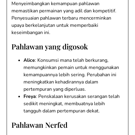
Menyeimbangkan kemampuan pahlawan
memastikan permainan yang adil dan kompetitif.
Penyesuaian pahlawan terbaru mencerminkan
upaya berkelanjutan untuk memperbaiki
keseimbangan ini.
Pahlawan yang digosok
Alice
: Konsumsi mana telah berkurang,
memungkinkan pemain untuk menggunakan
kemampuannya lebih sering. Perubahan ini
meningkatkan kehadirannya dalam
pertempuran yang diperluas.
Freya
: Penskalaan kerusakan serangan telah
sedikit meningkat, membuatnya lebih
tangguh dalam pertempuran dekat.
Pahlawan Nerfed