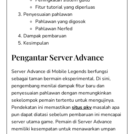
Peningkatan sistem guild
Fitur tutorial yang diperluas
Penyesuaian pahlawan
Pahlawan yang digosok
Pahlawan Nerfed
Dampak pembaruan
Kesimpulan
Pengantar Server Advance
Server Advance di Mobile Legends berfungsi
sebagai taman bermain eksperimental. Di sini,
pengembang menilai dampak fitur baru dan
penyesuaian pahlawan dengan memungkinkan
sekelompok pemain tertentu untuk mengujinya.
Pendekatan ini memastikan
situs pkv
masalah apa
pun dapat diatasi sebelum pembaruan ini mencapai
server utama game. Pemain di Server Advance
memiliki kesempatan untuk menawarkan umpan