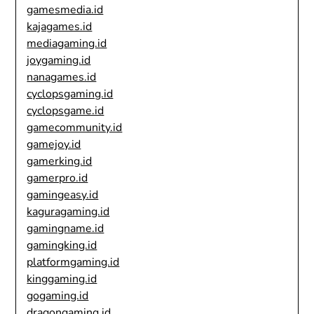
gamesmedia.id
kajagames.id
mediagaming.id
joygaming.id
nanagames.id
cyclopsgaming.id
cyclopsgame.id
gamecommunity.id
gamejoy.id
gamerking.id
gamerpro.id
gamingeasy.id
kaguragaming.id
gamingname.id
gamingking.id
platformgaming.id
kinggaming.id
gogaming.id
dragongaming.id