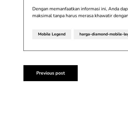
Dengan memanfaatkan informasi ini, Anda dap
maksimal tanpa harus merasa khawatir dengan 
Mobile Legend
harga-diamond-mobile-le
Post
Previous post
navigation