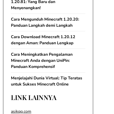
1.20.81: Yang Baru dan
Menyenangkan!
Cara Mengunduh Minecraft 1.20.20:
Panduan Langkah demi Langkah
Cara Download Minecraft 1.20.12
dengan Aman: Panduan Lengkap
Cara Meningkatkan Pengalaman
Minecraft Anda dengan UniPin:
Panduan Komprehensif
Menjelajahi Dunia Virtual: Tip Teratas
untuk Sukses Minecraft Online
LINK LAINNYA
asikqq.com