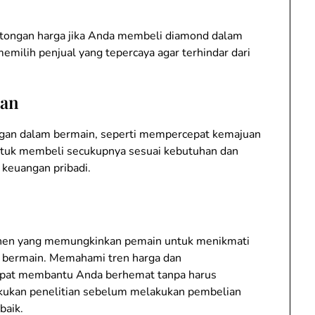
otongan harga jika Anda membeli diamond dalam
milih penjual yang tepercaya agar terhindar dari
aan
an dalam bermain, seperti mempercepat kemajuan
ntuk membeli secukupnya sesuai kebutuhan dan
keuangan pribadi.
nen yang memungkinkan pemain untuk menikmati
 bermain. Memahami tren harga dan
dapat membantu Anda berhemat tanpa harus
kukan penelitian sebelum melakukan pembelian
baik.