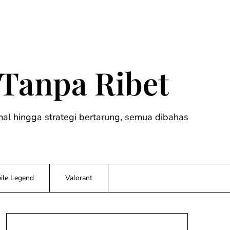
 Tanpa Ribet
timal hingga strategi bertarung, semua dibahas
ile Legend
Valorant