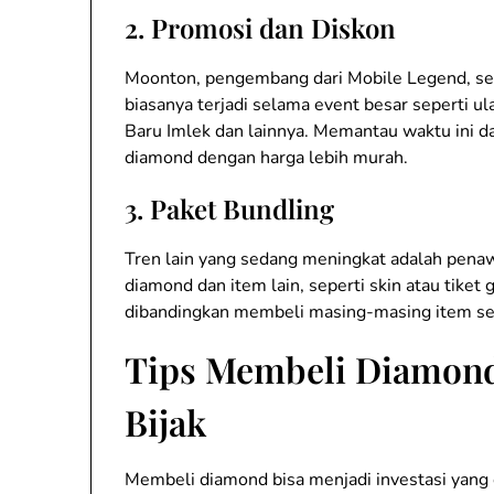
2. Promosi dan Diskon
Moonton, pengembang dari Mobile Legend, ser
biasanya terjadi selama event besar seperti u
Baru Imlek dan lainnya. Memantau waktu ini
diamond dengan harga lebih murah.
3. Paket Bundling
Tren lain yang sedang meningkat adalah penaw
diamond dan item lain, seperti skin atau tiket
dibandingkan membeli masing-masing item sec
Tips Membeli Diamond
Bijak
Membeli diamond bisa menjadi investasi yang 