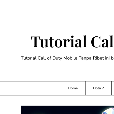
Skip
to
content
Tutorial Ca
Tutorial Call of Duty Mobile Tanpa Ribet ini 
Home
Dota 2