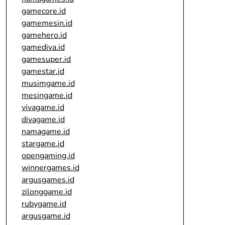
gamecore.id
gamemesin.id
gamehero.id
gamediva.id
gamesuper.id
gamestar.id
musimgame.id
mesingame.id
vivagame.id
divagame.id
namagame.id
stargame.id
opengaming.id
winnergames.id
argusgames.id
zilonggame.id
rubygame.id
argusgame.id