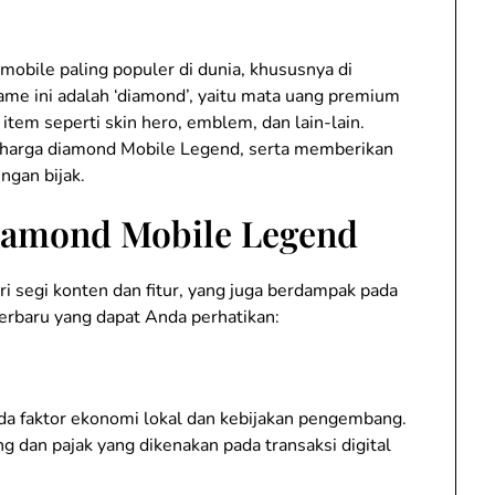
obile paling populer di dunia, khususnya di
ame ini adalah ‘diamond’, yaitu mata uang premium
tem seperti skin hero, emblem, dan lain-lain.
m harga diamond Mobile Legend, serta memberikan
ngan bijak.
iamond Mobile Legend
 segi konten dan fitur, yang juga berdampak pada
erbaru yang dapat Anda perhatikan:
da faktor ekonomi lokal dan kebijakan pengembang.
g dan pajak yang dikenakan pada transaksi digital