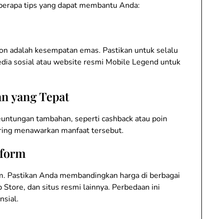
eberapa tips yang dapat membantu Anda:
kon adalah kesempatan emas. Pastikan untuk selalu
dia sosial atau website resmi Mobile Legend untuk
n yang Tepat
ntungan tambahan, seperti cashback atau poin
ering menawarkan manfaat tersebut.
tform
rm. Pastikan Anda membandingkan harga di berbagai
Store, dan situs resmi lainnya. Perbedaan ini
sial.