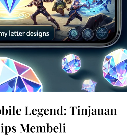
ile Legend: Tinjauan
Tips Membeli