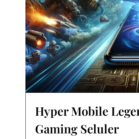
Hyper Mobile Lege
Gaming Seluler