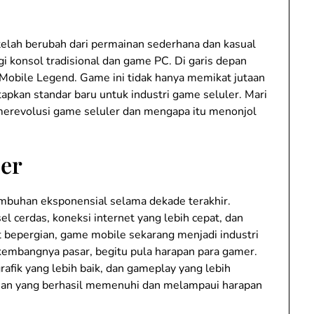
telah berubah dari permainan sederhana dan kasual
konsol tradisional dan game PC. Di garis depan
r Mobile Legend. Game ini tidak hanya memikat jutaan
tapkan standar baru untuk industri game seluler. Mari
 merevolusi game seluler dan mengapa itu menonjol
er
umbuhan eksponensial selama dekade terakhir.
 cerdas, koneksi internet yang lebih cepat, dan
 bepergian, game mobile sekarang menjadi industri
rkembangnya pasar, begitu pula harapan para gamer.
rafik yang lebih baik, dan gameplay yang lebih
nan yang berhasil memenuhi dan melampaui harapan