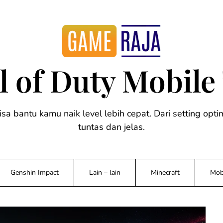
ll of Duty Mobile
bisa bantu kamu naik level lebih cepat. Dari setting op
tuntas dan jelas.
Genshin Impact
Lain – lain
Minecraft
Mob