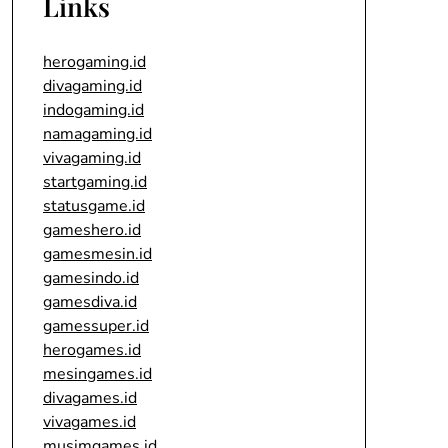
Links
herogaming.id
divagaming.id
indogaming.id
namagaming.id
vivagaming.id
startgaming.id
statusgame.id
gameshero.id
gamesmesin.id
gamesindo.id
gamesdiva.id
gamessuper.id
herogames.id
mesingames.id
divagames.id
vivagames.id
musimgames.id