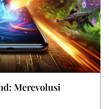
nd: Merevolusi