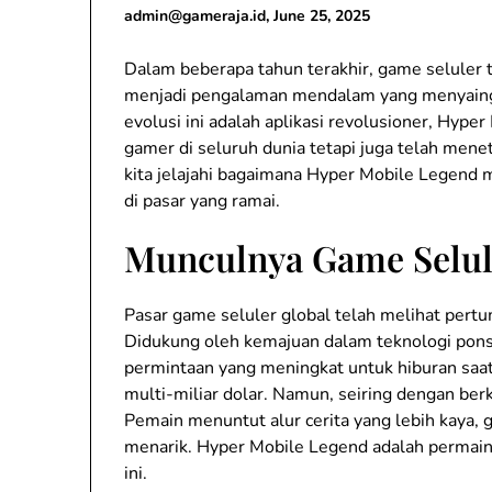
admin@gameraja.id
,
June 25, 2025
Dalam beberapa tahun terakhir, game seluler 
menjadi pengalaman mendalam yang menyaingi 
evolusi ini adalah aplikasi revolusioner, Hype
gamer di seluruh dunia tetapi juga telah mene
kita jelajahi bagaimana Hyper Mobile Legend
di pasar yang ramai.
Munculnya Game Selul
Pasar game seluler global telah melihat pert
Didukung oleh kemajuan dalam teknologi ponsel
permintaan yang meningkat untuk hiburan saat
multi-miliar dolar. Namun, seiring dengan be
Pemain menuntut alur cerita yang lebih kaya, g
menarik. Hyper Mobile Legend adalah permai
ini.