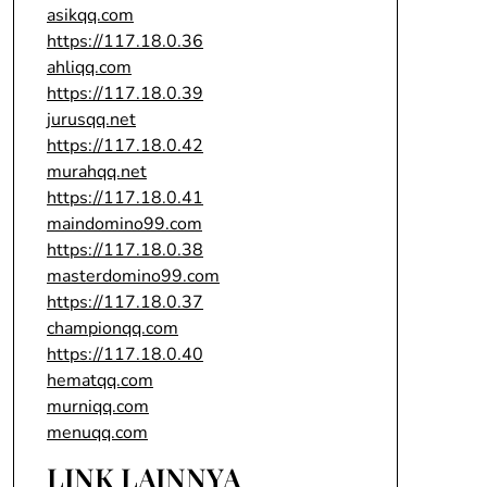
asikqq.com
https://117.18.0.36
ahliqq.com
https://117.18.0.39
jurusqq.net
https://117.18.0.42
murahqq.net
https://117.18.0.41
maindomino99.com
https://117.18.0.38
masterdomino99.com
https://117.18.0.37
championqq.com
https://117.18.0.40
hematqq.com
murniqq.com
menuqq.com
LINK LAINNYA