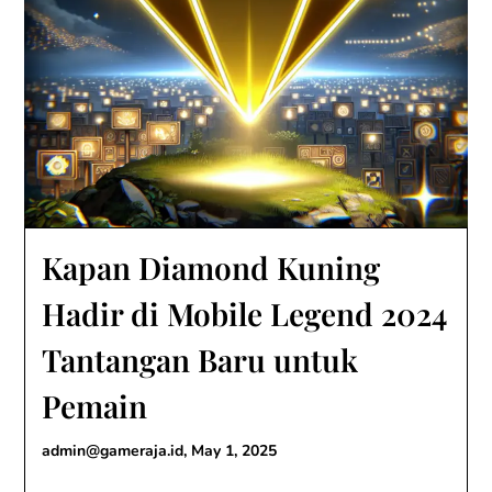
Kapan Diamond Kuning
Hadir di Mobile Legend 2024
Tantangan Baru untuk
Pemain
admin@gameraja.id
,
May 1, 2025