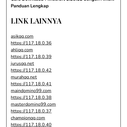
Panduan Lengkap
LINK LAINNYA
asikqq.com
https://117.18.0.36
ahliqq.com
https://117.18.0.39
jurusqq.net
https://117.18.0.42
murahqq.net
https://117.18.0.41
maindomino99.com
https://117.18.0.38
masterdomino99.com
https://117.18.0.37
championqq.com
https://117.18.0.40