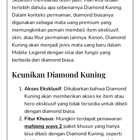
Sebelum membahas lebih jauh, mari kita telaah
terlebih dahulu apa sebenarnya Diamond Kuning.
Dalam konteks permainan, diamond biasanya
digunakan sebagai mata uang premium yang
memungkinkan pemain membeli item eksklusif,
skin, atau fitur permainan lainnya. Konon, Diamond
Kuning akan menjadi jenis mata uang baru dalam
Mobile Legend dengan nilai dan fungsi yang
berbeda dari diamond biasa.
Keunikan Diamond Kuning
Akses Eksklusif
: Dikabarkan bahwa Diamond
Kuning akan memberikan akses ke item atau
hero eksklusif yang tidak tersedia untuk dibeli
dengan diamond biasa.
Fitur Khusus
: Mungkin terdapat penawaran
mahjong ways 2
paket khusus yang hanya
bisa dibeli dengan Diamond Kuning, seperti