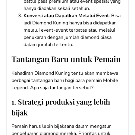
battle pass premium atau event spesial yang
hanya diadakan sekali setahun.
Konversi atau Dapatkan Melalui Event
: Bisa
jadi Diamond Kuning hanya bisa didapatkan
melalui event-event terbatas atau melalui
penukaran dengan jumlah diamond biasa
dalam jumlah tertentu.
Tantangan Baru untuk Pemain
Kehadiran Diamond Kuning tentu akan membawa
berbagai tantangan baru bagi para pemain Mobile
Legend. Apa saja tantangan tersebut?
1. Strategi produksi yang lebih
bijak
Pemain harus lebih bijaksana dalam mengatur
pengeluaran diamond mereka. Prioritas untuk