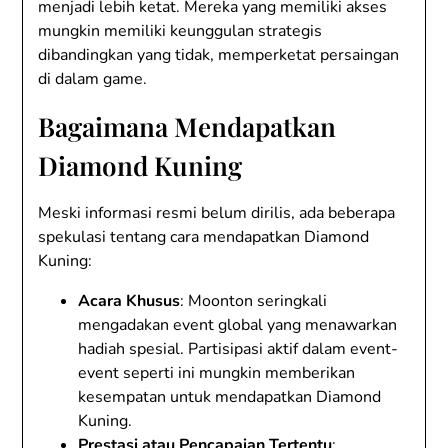
menjadi lebih ketat. Mereka yang memiliki akses
mungkin memiliki keunggulan strategis
dibandingkan yang tidak, memperketat persaingan
di dalam game.
Bagaimana Mendapatkan
Diamond Kuning
Meski informasi resmi belum dirilis, ada beberapa
spekulasi tentang cara mendapatkan Diamond
Kuning:
Acara Khusus
: Moonton seringkali
mengadakan event global yang menawarkan
hadiah spesial. Partisipasi aktif dalam event-
event seperti ini mungkin memberikan
kesempatan untuk mendapatkan Diamond
Kuning.
Prestasi atau Pencapaian Tertentu
: