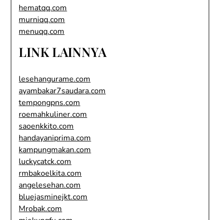
hematqq.com
murniqq.com
menuqq.com
LINK LAINNYA
lesehangurame.com
ayambakar7saudara.com
tempongpns.com
roemahkuliner.com
saoenkkito.com
handayaniprima.com
kampungmakan.com
luckycatck.com
rmbakoelkita.com
angelesehan.com
bluejasminejkt.com
Mrobak.com