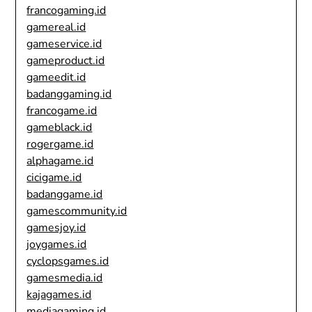
francogaming.id
gamereal.id
gameservice.id
gameproduct.id
gameedit.id
badanggaming.id
francogame.id
gameblack.id
rogergame.id
alphagame.id
cicigame.id
badanggame.id
gamescommunity.id
gamesjoy.id
joygames.id
cyclopsgames.id
gamesmedia.id
kajagames.id
mediagaming.id