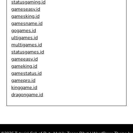
statusgaming.id
gameseasy.id
gamesking.id
gamesname.id
gogames.id
ultigames.id
multigames.id
statusgames.id
gameeasy.id
gameking.id
gamestatus.id
gamepro.id
kinggame.id
dragongame.id