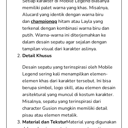
Setiap karakter di Mobile Legend biasanya
memiliki palet warna yang khas. Misalnya,
Alucard yang identik dengan warna biru
dan
championqq
hitam atau Layla yang
terkenal dengan kombinasi warna biru dan
putih. Warna-warna ini diterjemahkan ke
dalam desain sepatu agar sejalan dengan
tampilan visual dari karakter aslinya.
Detail Khusus
Desain sepatu yang terinspirasi oleh Mobile
Legend sering kali menampilkan elemen-
elemen khas dari karakter tersebut. Ini bisa
berupa simbol, logo skill, atau elemen desain
arsitektural yang muncul di kostum karakter.
Misalnya, sepatu yang terinspirasi dari
character Gusion mungkin memiliki detail
pisau atau elemen metalik.
Material dan Tekstur
Material yang digunakan