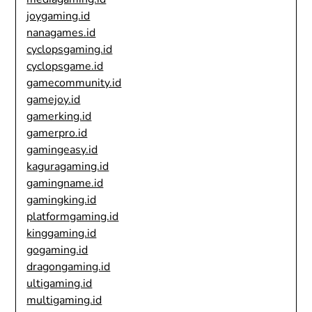
joygaming.id
nanagames.id
cyclopsgaming.id
cyclopsgame.id
gamecommunity.id
gamejoy.id
gamerking.id
gamerpro.id
gamingeasy.id
kaguragaming.id
gamingname.id
gamingking.id
platformgaming.id
kinggaming.id
gogaming.id
dragongaming.id
ultigaming.id
multigaming.id