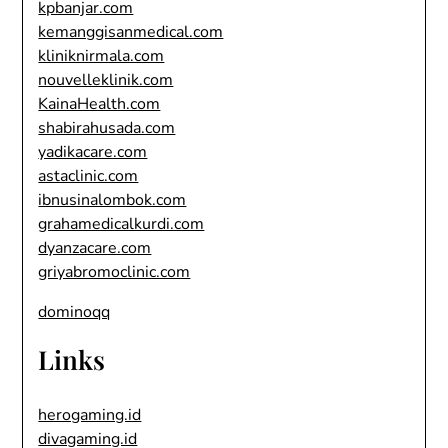
kpbanjar.com
kemanggisanmedical.com
kliniknirmala.com
nouvelleklinik.com
KainaHealth.com
shabirahusada.com
yadikacare.com
astaclinic.com
ibnusinalombok.com
grahamedicalkurdi.com
dyanzacare.com
griyabromoclinic.com
dominoqq
Links
herogaming.id
divagaming.id