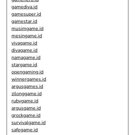
gamediva.id
gamesuper.id
gamestar.id
musimgame.id
mesingame.id
vivagame.id
divagame.id
namagame.id
stargame.id
opengaming.id
winnergames.id
argusgames.id
zilonggame.id
rubygame.id
argusgame.id
grockgame.id
survivalgame.id
safegame.id