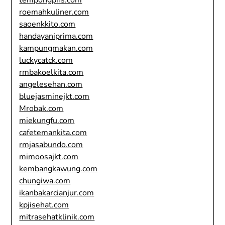
tempongpns.com
roemahkuliner.com
saoenkkito.com
handayaniprima.com
kampungmakan.com
luckycatck.com
rmbakoelkita.com
angelesehan.com
bluejasminejkt.com
Mrobak.com
miekungfu.com
cafetemankita.com
rmjasabundo.com
mimoosajkt.com
kembangkawung.com
chungiwa.com
ikanbakarcianjur.com
kpjisehat.com
mitrasehatklinik.com