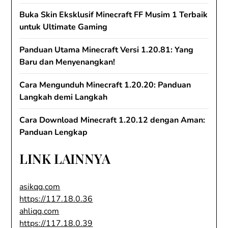
Buka Skin Eksklusif Minecraft FF Musim 1 Terbaik
untuk Ultimate Gaming
Panduan Utama Minecraft Versi 1.20.81: Yang
Baru dan Menyenangkan!
Cara Mengunduh Minecraft 1.20.20: Panduan
Langkah demi Langkah
Cara Download Minecraft 1.20.12 dengan Aman:
Panduan Lengkap
LINK LAINNYA
asikqq.com
https://117.18.0.36
ahliqq.com
https://117.18.0.39