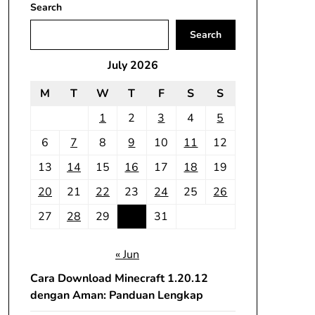
Search
Search
July 2026
M
T
W
T
F
S
S
1
2
3
4
5
6
7
8
9
10
11
12
13
14
15
16
17
18
19
20
21
22
23
24
25
26
27
28
29
30
31
« Jun
Cara Download Minecraft 1.20.12
dengan Aman: Panduan Lengkap