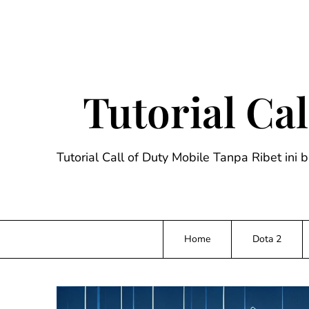
Skip
to
content
Tutorial Ca
Tutorial Call of Duty Mobile Tanpa Ribet ini 
Home
Dota 2