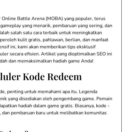
 Online Battle Arena (MOBA) yang populer, terus
ameplay yang menarik, pembaruan yang sering, dan
lah salah satu cara terbaik untuk meningkatkan
leh kulit gratis, pahlawan, berlian, dan manfaat
if ini, kami akan memberikan tips eksklusif
er secara efisien. Artikel yang dioptimalkan SEO ini
udah dan memaksimalkan hadiah game Anda!
luler Kode Redeem
e, penting untuk memahami apa itu. Legenda
unik yang disediakan oleh pengembang game. Pemain
patkan hadiah dalam game gratis. Biasanya, kode -
asi, dan pembaruan baru untuk melibatkan komunitas