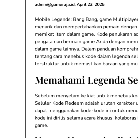
admin@gameraja.id
,
April 23, 2025
Mobile Legends: Bang Bang, game Multiplayer
menarik dan mempertahankan pemain dengan g
memikat item dalam game. Kode penukaran ada
pengalaman bermain game Anda dengan mempero
dalam game lainnya. Dalam panduan komprehens
tentang cara menebus kode dalam legenda selul
terstruktur untuk memastikan bacaan yang m
Memahami Legenda Se
Sebelum menyelam ke kiat untuk menebus kod
Seluler Kode Redeem adalah urutan karakter 
dapat menggunakan kode-kode ini untuk menda
kode ini dirilis selama acara khusus, kolabor
game.