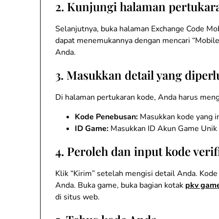
2. Kunjungi halaman pertukar
Selanjutnya, buka halaman Exchange Code Mo
dapat menemukannya dengan mencari “Mobile 
Anda.
3. Masukkan detail yang diper
Di halaman pertukaran kode, Anda harus mengi
Kode Penebusan:
Masukkan kode yang in
ID Game:
Masukkan ID Akun Game Unik
4. Peroleh dan input kode verif
Klik “Kirim” setelah mengisi detail Anda. Kode
Anda. Buka game, buka bagian kotak
pkv gam
di situs web.