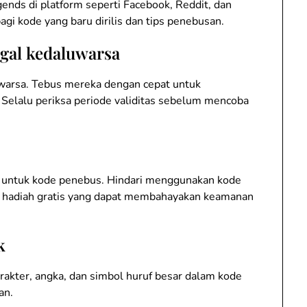
ends di platform seperti Facebook, Reddit, dan
gi kode yang baru dirilis dan tips penebusan.
ggal kedaluwarsa
uwarsa. Tebus mereka dengan cepat untuk
 Selalu periksa periode validitas sebelum mencoba
i untuk kode penebus. Hindari menggunakan kode
im hadiah gratis yang dapat membahayakan keamanan
k
rakter, angka, dan simbol huruf besar dalam kode
an.