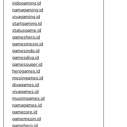
indogaming.id
namagaming.id
vivagaming.id
startgaming.id
statusgame.id
gameshero.id
gamesmesin.id
gamesindo.id
gamesdiva.id
gamessuper.id
herogames.id
mesingames.id
divagames.id
vivagames.id
musimgames.id
namagames.id
gamecore.id
gamemesin.id
gamehero.id