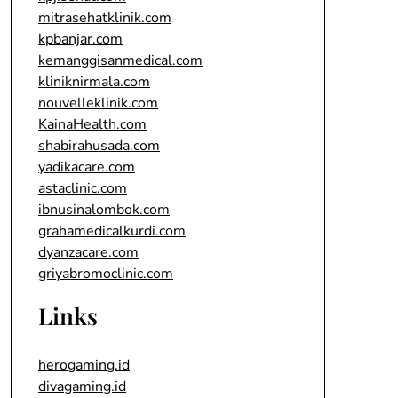
mitrasehatklinik.com
kpbanjar.com
kemanggisanmedical.com
kliniknirmala.com
nouvelleklinik.com
KainaHealth.com
shabirahusada.com
yadikacare.com
astaclinic.com
ibnusinalombok.com
grahamedicalkurdi.com
dyanzacare.com
griyabromoclinic.com
Links
herogaming.id
divagaming.id