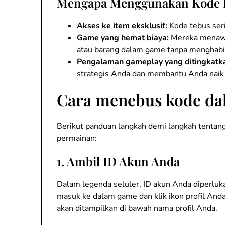
Mengapa Menggunakan Kode
Akses ke item eksklusif:
Kode tebus seri
Game yang hemat biaya:
Mereka menawa
atau barang dalam game tanpa menghabi
Pengalaman gameplay yang ditingkatk
strategis Anda dan membantu Anda naik l
Cara menebus kode dal
Berikut panduan langkah demi langkah tentan
permainan:
1. Ambil ID Akun Anda
Dalam legenda seluler, ID akun Anda diperl
masuk ke dalam game dan klik ikon profil Anda 
akan ditampilkan di bawah nama profil Anda.