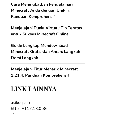
Cara Meningkatkan Pengalaman
Minecraft Anda dengan UniPin:
Panduan Komprehensif
Menjelajahi Dunia Virtual: Tip Teratas
untuk Sukses Minecraft Online
Guide Lengkap Mendownload
Minecraft Gratis dan Aman: Langkah
Demi Langkah
Menjelajahi Fitur Menarik Minecraft
1.21.4: Panduan Komprehensif
LINK LAINNYA
asikqq.com
https://117.18.0.36