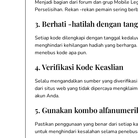
Menjadi bagian dari forum dan grup Mobile Leg
Perselisihan. Rekan -rekan pemain sering berba
3. Berhati -hatilah dengan tan
Setiap kode dilengkapi dengan tanggal kedal
menghindari kehilangan hadiah yang berharga.
menebus kode apa pun.
4. Verifikasi Kode Keaslian
Selalu mengandalkan sumber yang diverifikas
dari situs web yang tidak dipercaya mengkla
akun Anda.
5. Gunakan kombo alfanumeri
Pastikan penggunaan yang benar dari setiap ka
untuk menghindari kesalahan selama penebus