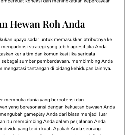
t memperkuat koneksi dan meningkatkan kepercayaan
an Hewan Roh Anda
ukan upaya sadar untuk memasukkan atributnya ke
mengadopsi strategi yang lebih agresif jika Anda
skan kerja tim dan komunikasi jika serigala
t sebagai sumber pemberdayaan, membimbing Anda
am mengatasi tantangan di bidang kehidupan lainnya.
r membuka dunia yang berpotensi dan
wan yang beresonansi dengan kekuatan bawaan Anda
mengubah gameplay Anda dari biasa menjadi luar
rkan itu membimbing Anda dalam perjalanan Anda
individu yang lebih kuat. Apakah Anda seorang