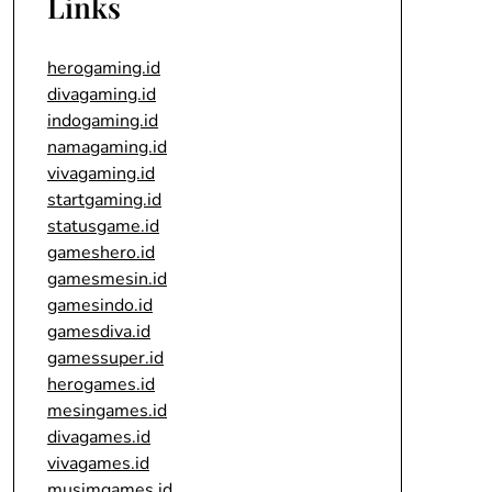
Links
herogaming.id
divagaming.id
indogaming.id
namagaming.id
vivagaming.id
startgaming.id
statusgame.id
gameshero.id
gamesmesin.id
gamesindo.id
gamesdiva.id
gamessuper.id
herogames.id
mesingames.id
divagames.id
vivagames.id
musimgames.id