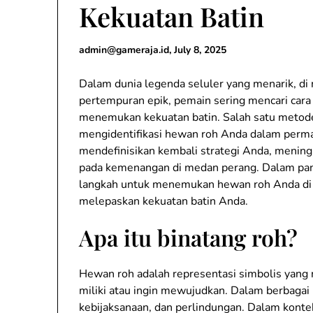
Kekuatan Batin
admin@gameraja.id
,
July 8, 2025
Dalam dunia legenda seluler yang menarik, di
pertempuran epik, pemain sering mencari car
menemukan kekuatan batin. Salah satu metode
mengidentifikasi hewan roh Anda dalam perm
mendefinisikan kembali strategi Anda, mening
pada kemenangan di medan perang. Dalam pand
langkah untuk menemukan hewan roh Anda di l
melepaskan kekuatan batin Anda.
Apa itu binatang roh?
Hewan roh adalah representasi simbolis yang
miliki atau ingin mewujudkan. Dalam berbagai
kebijaksanaan, dan perlindungan. Dalam konte