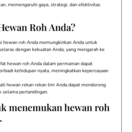
n, memengaruhi gaya, strategi, dan efektivitas
Hewan Roh Anda?
i hewan roh Anda memungkinkan Anda untuk
selaras dengan kekuatan Anda, yang mengarah ke
sifat hewan roh Anda dalam permainan dapat
ribadi kehidupan nyata, meningkatkan kepercayaan
ati hewan rekan rekan tim Anda dapat mendorong
ik selama pertandingan.
tuk menemukan hewan roh
r