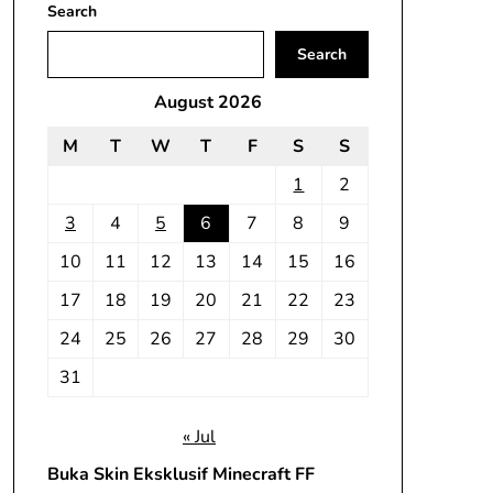
Search
Search
August 2026
M
T
W
T
F
S
S
1
2
3
4
5
6
7
8
9
10
11
12
13
14
15
16
17
18
19
20
21
22
23
24
25
26
27
28
29
30
31
« Jul
Buka Skin Eksklusif Minecraft FF