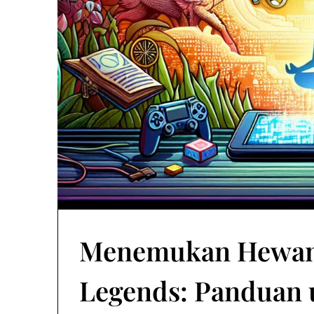
Menemukan Hewan 
Legends: Panduan 