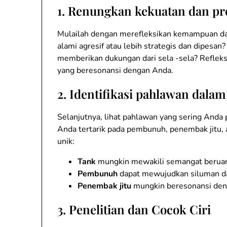
1. Renungkan kekuatan dan pre
Mulailah dengan merefleksikan kemampuan dan
alami agresif atau lebih strategis dan dipesa
memberikan dukungan dari sela -sela? Reflek
yang beresonansi dengan Anda.
2. Identifikasi pahlawan dala
Selanjutnya, lihat pahlawan yang sering Anda 
Anda tertarik pada pembunuh, penembak jitu, a
unik:
Tank
mungkin mewakili semangat beruang
Pembunuh
dapat mewujudkan siluman d
Penembak jitu
mungkin beresonansi deng
3. Penelitian dan Cocok Ciri