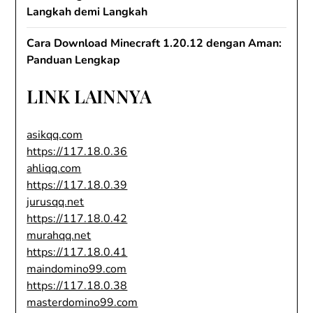
Langkah demi Langkah
Cara Download Minecraft 1.20.12 dengan Aman:
Panduan Lengkap
LINK LAINNYA
asikqq.com
https://117.18.0.36
ahliqq.com
https://117.18.0.39
jurusqq.net
https://117.18.0.42
murahqq.net
https://117.18.0.41
maindomino99.com
https://117.18.0.38
masterdomino99.com