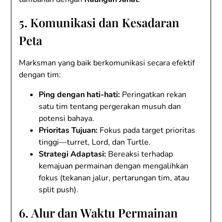
5.
Komunikasi dan Kesadaran
Peta
Marksman yang baik berkomunikasi secara efektif
dengan tim:
Ping dengan hati-hati:
Peringatkan rekan
satu tim tentang pergerakan musuh dan
potensi bahaya.
Prioritas Tujuan:
Fokus pada target prioritas
tinggi—turret, Lord, dan Turtle.
Strategi Adaptasi:
Bereaksi terhadap
kemajuan permainan dengan mengalihkan
fokus (tekanan jalur, pertarungan tim, atau
split push).
6.
Alur dan Waktu Permainan