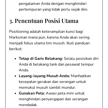
pengalaman Anda dengan menghindari
pertempuran yang tidak perlu sejak dini.
3.
Penentuan Posisi Utama
Positioning adalah keterampilan kunci bagi
Marksman mana pun, karena Anda akan sering
menjadi fokus utama tim musuh. Ikuti panduan
berikut:
Tetap di Garis Belakang:
Selalu posisikan diri
Anda di belakang tank dan pesawat tempur
Anda.
Layang-layang Musuh Anda:
Manfaatkan
kecepatan gerakan dan serangan untuk
memukul musuh sambil mundur.
Gunakan Peta:
Awasi peta mini untuk
menghindari penyergapan dan serangan
mendadak.