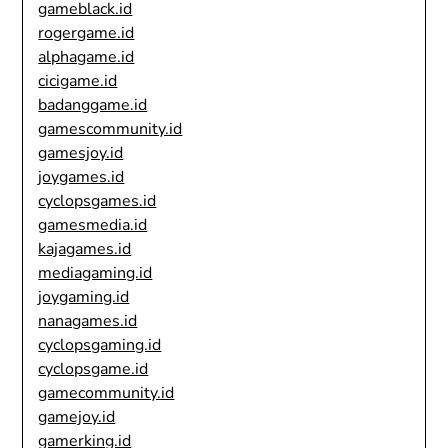
gameblack.id
rogergame.id
alphagame.id
cicigame.id
badanggame.id
gamescommunity.id
gamesjoy.id
joygames.id
cyclopsgames.id
gamesmedia.id
kajagames.id
mediagaming.id
joygaming.id
nanagames.id
cyclopsgaming.id
cyclopsgame.id
gamecommunity.id
gamejoy.id
gamerking.id