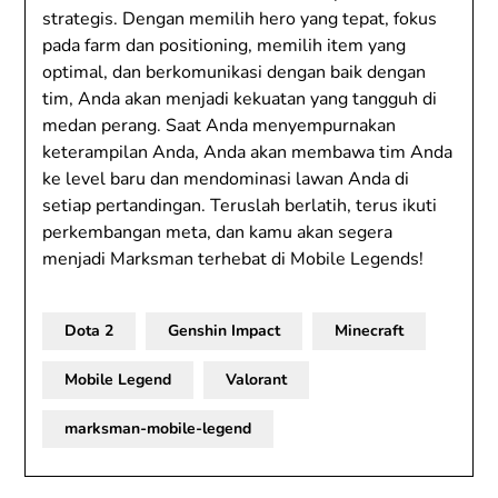
strategis. Dengan memilih hero yang tepat, fokus
pada farm dan positioning, memilih item yang
optimal, dan berkomunikasi dengan baik dengan
tim, Anda akan menjadi kekuatan yang tangguh di
medan perang. Saat Anda menyempurnakan
keterampilan Anda, Anda akan membawa tim Anda
ke level baru dan mendominasi lawan Anda di
setiap pertandingan. Teruslah berlatih, terus ikuti
perkembangan meta, dan kamu akan segera
menjadi Marksman terhebat di Mobile Legends!
Dota 2
Genshin Impact
Minecraft
Mobile Legend
Valorant
marksman-mobile-legend