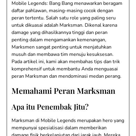
Mobile Legends: Bang Bang menawarkan beragam
daftar pahlawan, masing-masing cocok dengan
peran tertentu. Salah satu role yang paling seru
untuk dikuasai adalah Marksman. Dikenal karena
damage yang dihasilkannya tinggi dan peran
penting dalam mengamankan kemenangan,
Marksmen sangat penting untuk menjatuhkan
musuh dan membawa tim menuju kesuksesan.
Pada artikel ini, kami akan membahas tips dan trik
komprehensif untuk membantu Anda menguasai
peran Marksman dan mendominasi medan perang.
Memahami Peran Marksman
Apa itu Penembak Jitu?
Marksman di Mobile Legends merupakan hero yang
mempunyai spesialisasi dalam memberikan
damage fisik berkelanjutan dari jarak jauh. Mereka