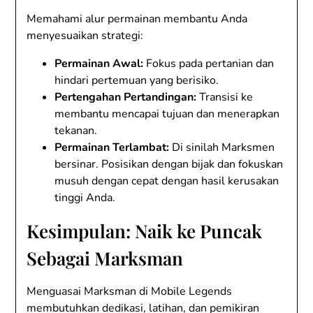
Memahami alur permainan membantu Anda
menyesuaikan strategi:
Permainan Awal:
Fokus pada pertanian dan
hindari pertemuan yang berisiko.
Pertengahan Pertandingan:
Transisi ke
membantu mencapai tujuan dan menerapkan
tekanan.
Permainan Terlambat:
Di sinilah Marksmen
bersinar. Posisikan dengan bijak dan fokuskan
musuh dengan cepat dengan hasil kerusakan
tinggi Anda.
Kesimpulan: Naik ke Puncak
Sebagai Marksman
Menguasai Marksman di Mobile Legends
membutuhkan dedikasi, latihan, dan pemikiran