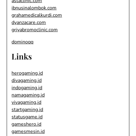
astaclinic.com
ibnusinalombok.com
grahamedicalkurdi.com
dyanzacare.com
griyabromoclinic.com
dominoqq
Links
herogaming.id
divagaming.id
indogaming.id
namagaming.id
vivagaming.id
startgaming.id
statusgame.id
gameshero.id
gamesmesin.id