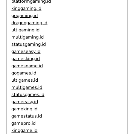
platformgaming.id
kinggaming.id
gogaming.id
dragongaming.id
ultigaming.id
multigaming.id
statusgaming.id
gameseasy.id
gamesking.id
gamesname.id
gogames.id
ultigames.id
multigames.id
statusgames.id
gameeasy.id
gameking.id
gamestatus.id
gamepro.id
kinggame.id