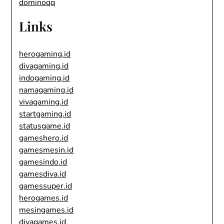
dominoqq
Links
herogaming.id
divagaming.id
indogaming.id
namagaming.id
vivagaming.id
startgaming.id
statusgame.id
gameshero.id
gamesmesin.id
gamesindo.id
gamesdiva.id
gamessuper.id
herogames.id
mesingames.id
divagames.id