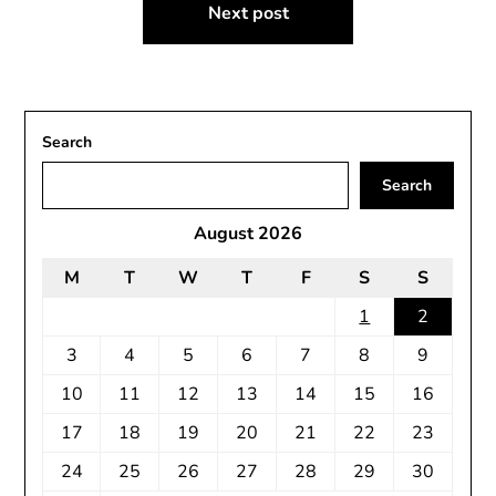
Next post
Search
Search
August 2026
M
T
W
T
F
S
S
1
2
3
4
5
6
7
8
9
10
11
12
13
14
15
16
17
18
19
20
21
22
23
24
25
26
27
28
29
30