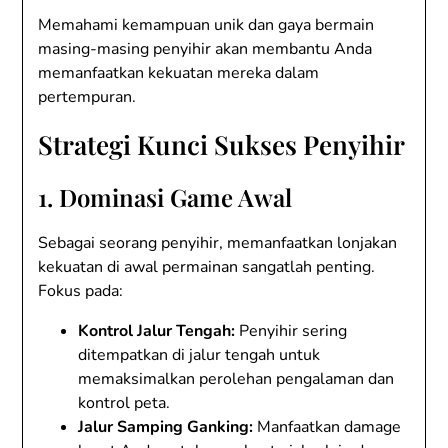
Memahami kemampuan unik dan gaya bermain
masing-masing penyihir akan membantu Anda
memanfaatkan kekuatan mereka dalam
pertempuran.
Strategi Kunci Sukses Penyihir
1.
Dominasi Game Awal
Sebagai seorang penyihir, memanfaatkan lonjakan
kekuatan di awal permainan sangatlah penting.
Fokus pada:
Kontrol Jalur Tengah:
Penyihir sering
ditempatkan di jalur tengah untuk
memaksimalkan perolehan pengalaman dan
kontrol peta.
Jalur Samping Ganking:
Manfaatkan damage