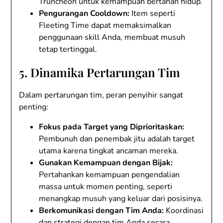
Truncheon untuk kemampuan bertahan hidup.
Pengurangan Cooldown:
Item seperti
Fleeting Time dapat memaksimalkan
penggunaan skill Anda, membuat musuh
tetap tertinggal.
5.
Dinamika Pertarungan Tim
Dalam pertarungan tim, peran penyihir sangat
penting:
Fokus pada Target yang Diprioritaskan:
Pembunuh dan penembak jitu adalah target
utama karena tingkat ancaman mereka.
Gunakan Kemampuan dengan Bijak:
Pertahankan kemampuan pengendalian
massa untuk momen penting, seperti
menangkap musuh yang keluar dari posisinya.
Berkomunikasi dengan Tim Anda:
Koordinasi
dan strategi dengan tim Anda secara