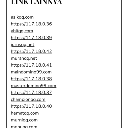
LINK LAINNYA
asikqq.com
https://117.18.0.36
ahliqq.com
https://117.18.0.39
jurusqq.net
https://117.18.0.42
murahqq.net
https://117.18.0.41
maindomino99.com
https://117.18.0.38
masterdomino99.com
https://117.18.0.37
championqq.com
https://117.18.0.40
hematqq.com
murniqq.com
menuqq.com