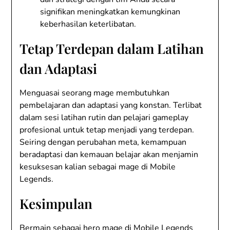
signifikan meningkatkan kemungkinan
keberhasilan keterlibatan.
Tetap Terdepan dalam Latihan
dan Adaptasi
Menguasai seorang mage membutuhkan
pembelajaran dan adaptasi yang konstan. Terlibat
dalam sesi latihan rutin dan pelajari gameplay
profesional untuk tetap menjadi yang terdepan.
Seiring dengan perubahan meta, kemampuan
beradaptasi dan kemauan belajar akan menjamin
kesuksesan kalian sebagai mage di Mobile
Legends.
Kesimpulan
Bermain sebagai hero mage di Mobile Legends