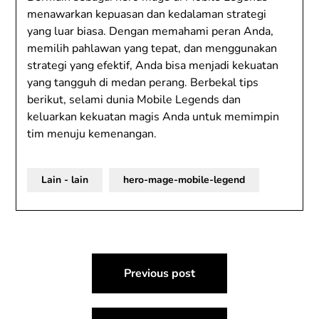
menawarkan kepuasan dan kedalaman strategi
yang luar biasa. Dengan memahami peran Anda,
memilih pahlawan yang tepat, dan menggunakan
strategi yang efektif, Anda bisa menjadi kekuatan
yang tangguh di medan perang. Berbekal tips
berikut, selami dunia Mobile Legends dan
keluarkan kekuatan magis Anda untuk memimpin
tim menuju kemenangan.
Lain - lain
hero-mage-mobile-legend
Post
Previous post
navigation