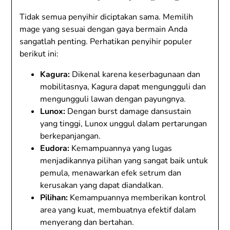
Tidak semua penyihir diciptakan sama. Memilih
mage yang sesuai dengan gaya bermain Anda
sangatlah penting. Perhatikan penyihir populer
berikut ini:
Kagura:
Dikenal karena keserbagunaan dan
mobilitasnya, Kagura dapat mengungguli dan
mengungguli lawan dengan payungnya.
Lunox:
Dengan burst damage dansustain
yang tinggi, Lunox unggul dalam pertarungan
berkepanjangan.
Eudora:
Kemampuannya yang lugas
menjadikannya pilihan yang sangat baik untuk
pemula, menawarkan efek setrum dan
kerusakan yang dapat diandalkan.
Pilihan:
Kemampuannya memberikan kontrol
area yang kuat, membuatnya efektif dalam
menyerang dan bertahan.