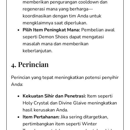
memberikan pengurangan cooldown dan
regenerasi mana yang berharga—
koordinasikan dengan tim Anda untuk
mengklaimnya saat diperlukan.
Pilih Item Peningkat Mana:
Pembelian awal
seperti Demon Shoes dapat mengatasi
masalah mana dan memberikan
keberlanjutan.
4.
Perincian
Perincian yang tepat meningkatkan potensi penyihir
Anda:
Kekuatan Sihir dan Penetrasi:
Item seperti
Holy Crystal dan Divine Glaive meningkatkan
hasil kerusakan Anda.
Item Pertahanan:
Jika sering ditargetkan,
pertimbangkan item seperti Winter