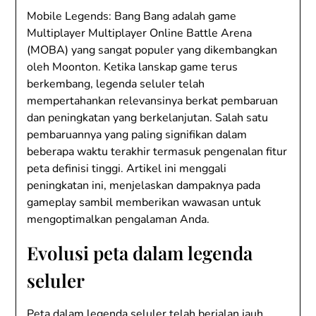
Mobile Legends: Bang Bang adalah game
Multiplayer Multiplayer Online Battle Arena
(MOBA) yang sangat populer yang dikembangkan
oleh Moonton. Ketika lanskap game terus
berkembang, legenda seluler telah
mempertahankan relevansinya berkat pembaruan
dan peningkatan yang berkelanjutan. Salah satu
pembaruannya yang paling signifikan dalam
beberapa waktu terakhir termasuk pengenalan fitur
peta definisi tinggi. Artikel ini menggali
peningkatan ini, menjelaskan dampaknya pada
gameplay sambil memberikan wawasan untuk
mengoptimalkan pengalaman Anda.
Evolusi peta dalam legenda
seluler
Peta dalam legenda seluler telah berjalan jauh