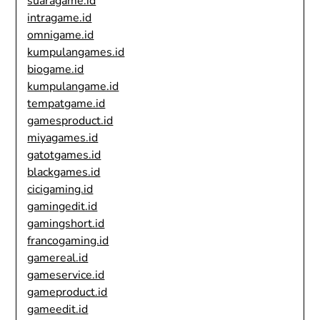
suaragame.id
intragame.id
omnigame.id
kumpulangames.id
biogame.id
kumpulangame.id
tempatgame.id
gamesproduct.id
miyagames.id
gatotgames.id
blackgames.id
cicigaming.id
gamingedit.id
gamingshort.id
francogaming.id
gamereal.id
gameservice.id
gameproduct.id
gameedit.id