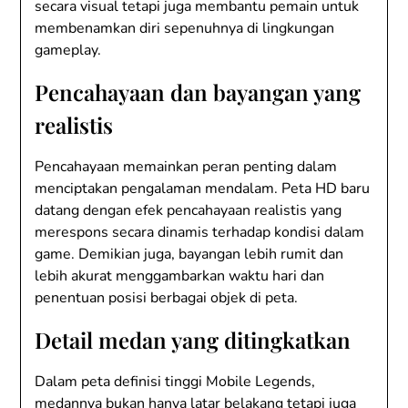
secara visual tetapi juga membantu pemain untuk
membenamkan diri sepenuhnya di lingkungan
gameplay.
Pencahayaan dan bayangan yang
realistis
Pencahayaan memainkan peran penting dalam
menciptakan pengalaman mendalam. Peta HD baru
datang dengan efek pencahayaan realistis yang
merespons secara dinamis terhadap kondisi dalam
game. Demikian juga, bayangan lebih rumit dan
lebih akurat menggambarkan waktu hari dan
penentuan posisi berbagai objek di peta.
Detail medan yang ditingkatkan
Dalam peta definisi tinggi Mobile Legends,
medannya bukan hanya latar belakang tetapi juga