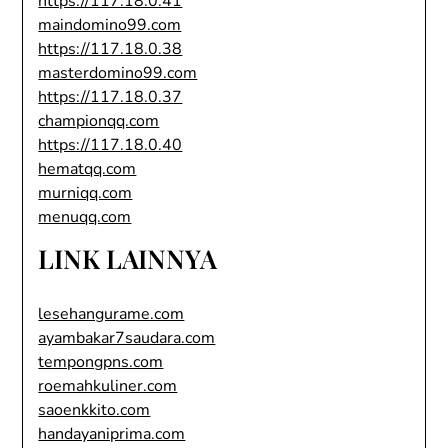
https://117.18.0.41
maindomino99.com
https://117.18.0.38
masterdomino99.com
https://117.18.0.37
championqq.com
https://117.18.0.40
hematqq.com
murniqq.com
menuqq.com
LINK LAINNYA
lesehangurame.com
ayambakar7saudara.com
tempongpns.com
roemahkuliner.com
saoenkkito.com
handayaniprima.com