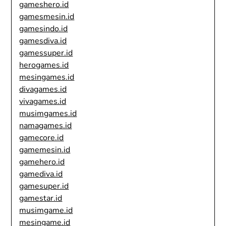
gameshero.id
gamesmesin.id
gamesindo.id
gamesdiva.id
gamessuper.id
herogames.id
mesingames.id
divagames.id
vivagames.id
musimgames.id
namagames.id
gamecore.id
gamemesin.id
gamehero.id
gamediva.id
gamesuper.id
gamestar.id
musimgame.id
mesingame.id