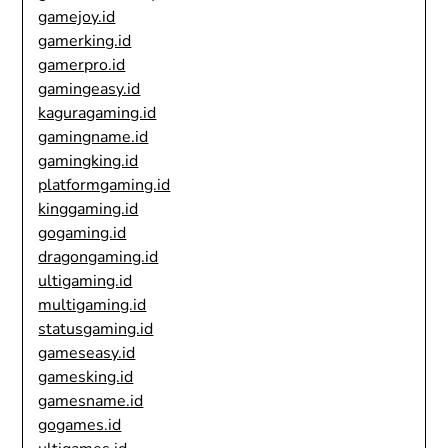
gamejoy.id
gamerking.id
gamerpro.id
gamingeasy.id
kaguragaming.id
gamingname.id
gamingking.id
platformgaming.id
kinggaming.id
gogaming.id
dragongaming.id
ultigaming.id
multigaming.id
statusgaming.id
gameseasy.id
gamesking.id
gamesname.id
gogames.id