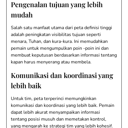
Pengenalan tujuan yang lebih
mudah
Salah satu manfaat utama dari peta definisi tinggi
adalah peningkatan visibilitas tujuan seperti
menara, Tuhan, dan kura-kura. Ini memudahkan
pemain untuk mengumpulkan poin -poin ini dan
membuat keputusan berdasarkan informasi tentang
kapan harus menyerang atau membela.
Komunikasi dan koordinasi yang
lebih baik
Untuk tim, peta terperinci memungkinkan
komunikasi dan koordinasi yang lebih baik. Pemain
dapat lebih akurat menyampaikan informasi
tentang posisi musuh dan memetakan kontrol,
yang mengarah ke strategi tim yang lebih kohesif.