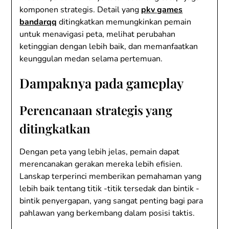
komponen strategis. Detail yang
pkv games
bandarqq
ditingkatkan memungkinkan pemain
untuk menavigasi peta, melihat perubahan
ketinggian dengan lebih baik, dan memanfaatkan
keunggulan medan selama pertemuan.
Dampaknya pada gameplay
Perencanaan strategis yang
ditingkatkan
Dengan peta yang lebih jelas, pemain dapat
merencanakan gerakan mereka lebih efisien.
Lanskap terperinci memberikan pemahaman yang
lebih baik tentang titik -titik tersedak dan bintik -
bintik penyergapan, yang sangat penting bagi para
pahlawan yang berkembang dalam posisi taktis.