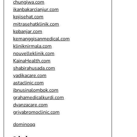
chungiwa.com
ikanbakarcianjur.com
kpjisehat.com
mitrasehatklinik.com
kpbanjar.com
kemanggisanmedical.com
kliniknirmala.com
nouvelleklinik.com
KainaHealth.com
shabirahusada.com
yadikacare.com
astaclinic.com
ibnusinalombok.com
grahamedicalkurdi.com
dyanzacare.com
griyabromoclinic.com
dominoqq