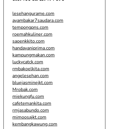
lesehangurame.com
ayambakar7saudara.com
tempongpns.com
roemahkuliner.com
saoenkkito.com
handayaniprima.com
kampungmakan.com
luckycatck.com
rmbakoelkita.com
angelesehan.com
bluejasminejkt.com
Mrobak.com
miekungfu.com
cafetemankita.com
rmjasabundo.com
mimoosajkt.com
kembangkawung.com