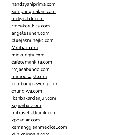
handayaniprima.com
kampungmakan.com
luckycatck.com
rmbakoelkita.com
angelesehan.com
bluejasminejkt.com
Mrobak.com
miekungfu.com
cafetemankita.com
rmjasabundo.com
mimoosajkt.com
kembangkawung.com
chungiwa.com
ikanbakarcianjur.com
kpjisehat.com
mitrasehatklinik.com
kpbanjar.com
kemanggisanmedical.com
kliniknirmala.com