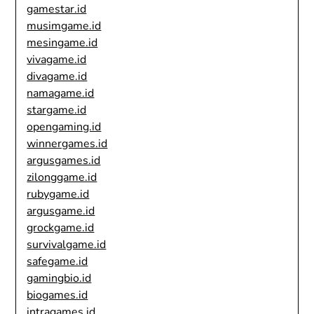
gamestar.id
musimgame.id
mesingame.id
vivagame.id
divagame.id
namagame.id
stargame.id
opengaming.id
winnergames.id
argusgames.id
zilonggame.id
rubygame.id
argusgame.id
grockgame.id
survivalgame.id
safegame.id
gamingbio.id
biogames.id
intragames.id