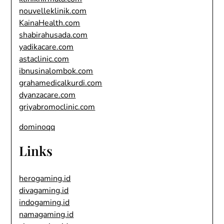
nouvelleklinik.com
KainaHealth.com
shabirahusada.com
yadikacare.com
astaclinic.com
ibnusinalombok.com
grahamedicalkurdi.com
dyanzacare.com
griyabromoclinic.com
dominoqq
Links
herogaming.id
divagaming.id
indogaming.id
namagaming.id