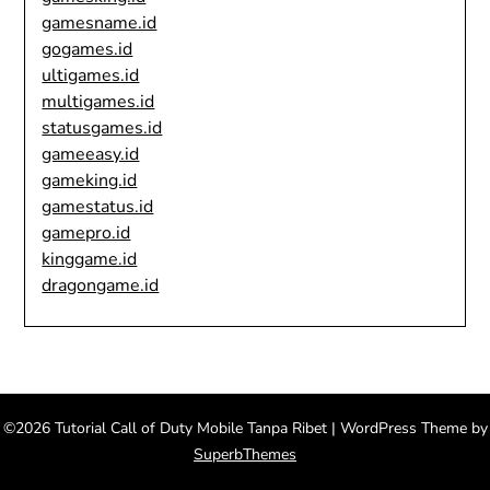
gamesname.id
gogames.id
ultigames.id
multigames.id
statusgames.id
gameeasy.id
gameking.id
gamestatus.id
gamepro.id
kinggame.id
dragongame.id
©2026 Tutorial Call of Duty Mobile Tanpa Ribet
| WordPress Theme by
SuperbThemes