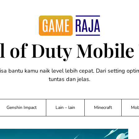
ll of Duty Mobile
bisa bantu kamu naik level lebih cepat. Dari setting op
tuntas dan jelas.
Genshin Impact
Lain – lain
Minecraft
Mob