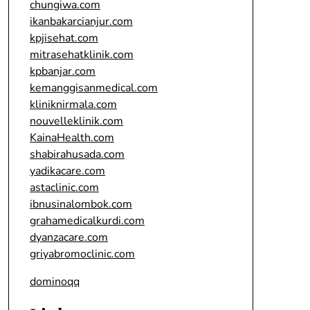
chungiwa.com
ikanbakarcianjur.com
kpjisehat.com
mitrasehatklinik.com
kpbanjar.com
kemanggisanmedical.com
kliniknirmala.com
nouvelleklinik.com
KainaHealth.com
shabirahusada.com
yadikacare.com
astaclinic.com
ibnusinalombok.com
grahamedicalkurdi.com
dyanzacare.com
griyabromoclinic.com
dominoqq