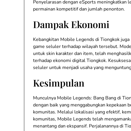
Penyelarasan dengan eSports meningkatkan le
permainan kompetitif dan jumlah penonton.
Dampak Ekonomi
Kebangkitan Mobile Legends di Tiongkok juga 
game seluler terhadap wilayah tersebut. Mode
untuk skin karakter dan item, telah menghasil
terhadap ekonomi digital Tiongkok. Kesuksesa
seluler untuk menjadi usaha yang menguntung
Kesimpulan
Munculnya Mobile Legends: Bang Bang di Tion
dengan baik yang menggabungkan kepekaan buda
komunitas. Melalui lokalisasi yang efektif, k
komunitas, Mobile Legends telah mengamanka
menantang dan ekspansif. Perjalanannya di 