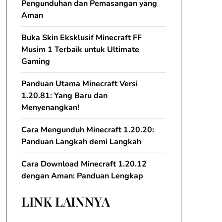
Pengunduhan dan Pemasangan yang
Aman
Buka Skin Eksklusif Minecraft FF
Musim 1 Terbaik untuk Ultimate
Gaming
Panduan Utama Minecraft Versi
1.20.81: Yang Baru dan
Menyenangkan!
Cara Mengunduh Minecraft 1.20.20:
Panduan Langkah demi Langkah
Cara Download Minecraft 1.20.12
dengan Aman: Panduan Lengkap
LINK LAINNYA