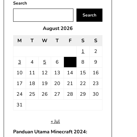
Search
Search
August 2026
M
T
W
T
F
S
S
1
2
3
4
5
6
7
8
9
10
11
12
13
14
15
16
17
18
19
20
21
22
23
24
25
26
27
28
29
30
31
« Jul
Panduan Utama Minecraft 2024: