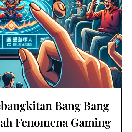
ebangkitan Bang Bang
buah Fenomena Gaming