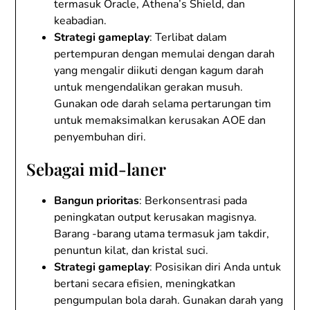
termasuk Oracle, Athena’s Shield, dan
keabadian.
Strategi gameplay
: Terlibat dalam
pertempuran dengan memulai dengan darah
yang mengalir diikuti dengan kagum darah
untuk mengendalikan gerakan musuh.
Gunakan ode darah selama pertarungan tim
untuk memaksimalkan kerusakan AOE dan
penyembuhan diri.
Sebagai mid-laner
Bangun prioritas
: Berkonsentrasi pada
peningkatan output kerusakan magisnya.
Barang -barang utama termasuk jam takdir,
penuntun kilat, dan kristal suci.
Strategi gameplay
: Posisikan diri Anda untuk
bertani secara efisien, meningkatkan
pengumpulan bola darah. Gunakan darah yang