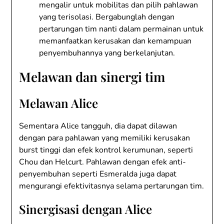
mengalir untuk mobilitas dan pilih pahlawan
yang terisolasi. Bergabunglah dengan
pertarungan tim nanti dalam permainan untuk
memanfaatkan kerusakan dan kemampuan
penyembuhannya yang berkelanjutan.
Melawan dan sinergi tim
Melawan Alice
Sementara Alice tangguh, dia dapat dilawan
dengan para pahlawan yang memiliki kerusakan
burst tinggi dan efek kontrol kerumunan, seperti
Chou dan Helcurt. Pahlawan dengan efek anti-
penyembuhan seperti Esmeralda juga dapat
mengurangi efektivitasnya selama pertarungan tim.
Sinergisasi dengan Alice