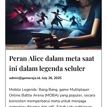
Peran Alice dalam meta saat
ini dalam legenda seluler
admin@gameraja.id
,
July 26, 2025
Mobile Legends: Bang Bang, game Multiplayer
Online Battle Arena (MOBA) yang populer, secara
konsisten memperbarui meta untuk menjaga
gameplay dinamis dan adil. Salah satu pahlawan