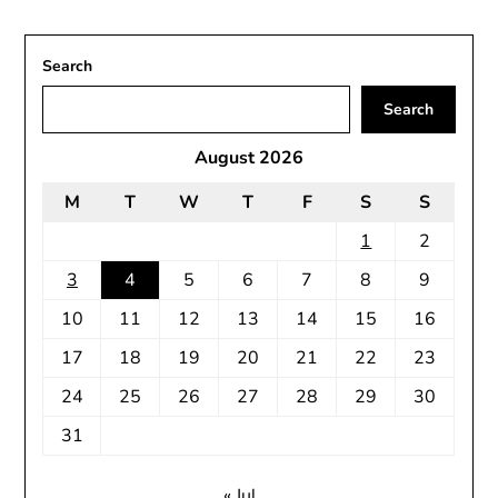
Search
Search
August 2026
M
T
W
T
F
S
S
1
2
3
4
5
6
7
8
9
10
11
12
13
14
15
16
17
18
19
20
21
22
23
24
25
26
27
28
29
30
31
« Jul