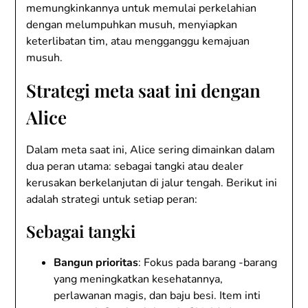
memungkinkannya untuk memulai perkelahian
dengan melumpuhkan musuh, menyiapkan
keterlibatan tim, atau mengganggu kemajuan
musuh.
Strategi meta saat ini dengan
Alice
Dalam meta saat ini, Alice sering dimainkan dalam
dua peran utama: sebagai tangki atau dealer
kerusakan berkelanjutan di jalur tengah. Berikut ini
adalah strategi untuk setiap peran:
Sebagai tangki
Bangun prioritas
: Fokus pada barang -barang
yang meningkatkan kesehatannya,
perlawanan magis, dan baju besi. Item inti