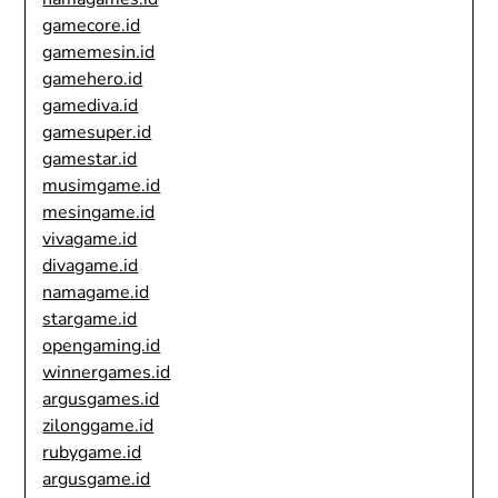
gamecore.id
gamemesin.id
gamehero.id
gamediva.id
gamesuper.id
gamestar.id
musimgame.id
mesingame.id
vivagame.id
divagame.id
namagame.id
stargame.id
opengaming.id
winnergames.id
argusgames.id
zilonggame.id
rubygame.id
argusgame.id