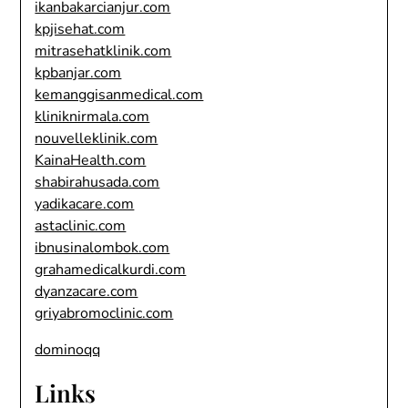
ikanbakarcianjur.com
kpjisehat.com
mitrasehatklinik.com
kpbanjar.com
kemanggisanmedical.com
kliniknirmala.com
nouvelleklinik.com
KainaHealth.com
shabirahusada.com
yadikacare.com
astaclinic.com
ibnusinalombok.com
grahamedicalkurdi.com
dyanzacare.com
griyabromoclinic.com
dominoqq
Links