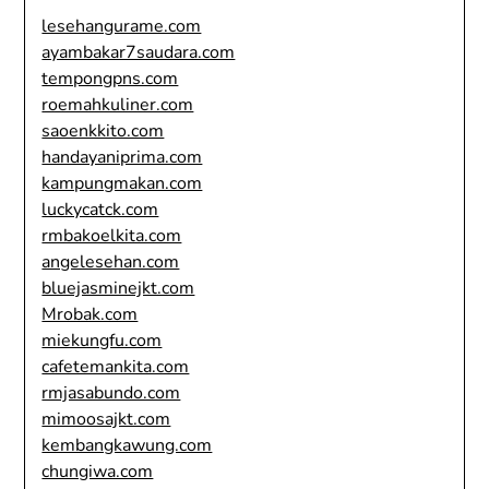
lesehangurame.com
ayambakar7saudara.com
tempongpns.com
roemahkuliner.com
saoenkkito.com
handayaniprima.com
kampungmakan.com
luckycatck.com
rmbakoelkita.com
angelesehan.com
bluejasminejkt.com
Mrobak.com
miekungfu.com
cafetemankita.com
rmjasabundo.com
mimoosajkt.com
kembangkawung.com
chungiwa.com