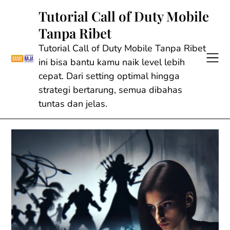
Skip
Tutorial Call of Duty Mobile
to
Tanpa Ribet
content
Tutorial Call of Duty Mobile Tanpa Ribet
ini bisa bantu kamu naik level lebih
cepat. Dari setting optimal hingga
strategi bertarung, semua dibahas
tuntas dan jelas.