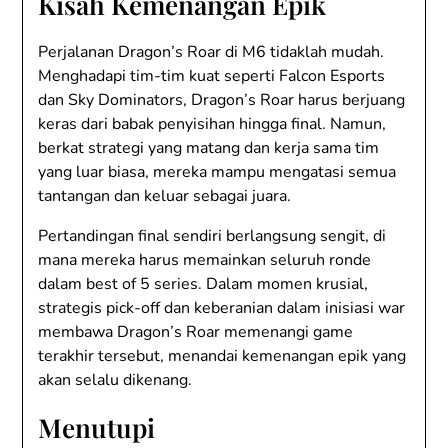
Kisah Kemenangan Epik
Perjalanan Dragon’s Roar di M6 tidaklah mudah.
Menghadapi tim-tim kuat seperti Falcon Esports
dan Sky Dominators, Dragon’s Roar harus berjuang
keras dari babak penyisihan hingga final. Namun,
berkat strategi yang matang dan kerja sama tim
yang luar biasa, mereka mampu mengatasi semua
tantangan dan keluar sebagai juara.
Pertandingan final sendiri berlangsung sengit, di
mana mereka harus memainkan seluruh ronde
dalam best of 5 series. Dalam momen krusial,
strategis pick-off dan keberanian dalam inisiasi war
membawa Dragon’s Roar memenangi game
terakhir tersebut, menandai kemenangan epik yang
akan selalu dikenang.
Menutupi