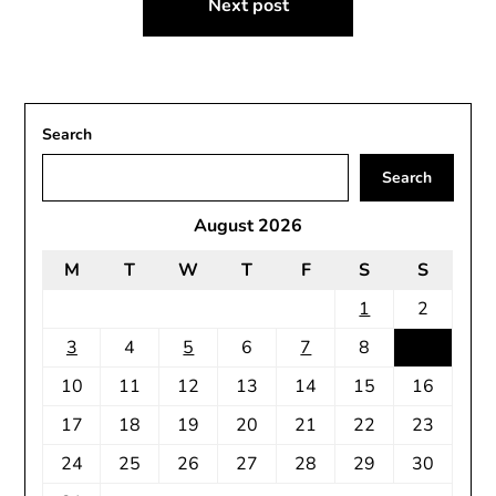
Next post
Search
Search
August 2026
M
T
W
T
F
S
S
1
2
3
4
5
6
7
8
9
10
11
12
13
14
15
16
17
18
19
20
21
22
23
24
25
26
27
28
29
30