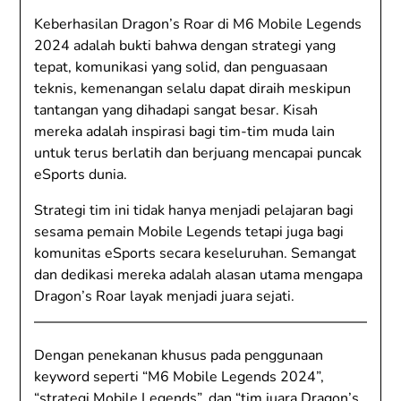
Keberhasilan Dragon’s Roar di M6 Mobile Legends
2024 adalah bukti bahwa dengan strategi yang
tepat, komunikasi yang solid, dan penguasaan
teknis, kemenangan selalu dapat diraih meskipun
tantangan yang dihadapi sangat besar. Kisah
mereka adalah inspirasi bagi tim-tim muda lain
untuk terus berlatih dan berjuang mencapai puncak
eSports dunia.
Strategi tim ini tidak hanya menjadi pelajaran bagi
sesama pemain Mobile Legends tetapi juga bagi
komunitas eSports secara keseluruhan. Semangat
dan dedikasi mereka adalah alasan utama mengapa
Dragon’s Roar layak menjadi juara sejati.
Dengan penekanan khusus pada penggunaan
keyword seperti “M6 Mobile Legends 2024”,
“strategi Mobile Legends”, dan “tim juara Dragon’s