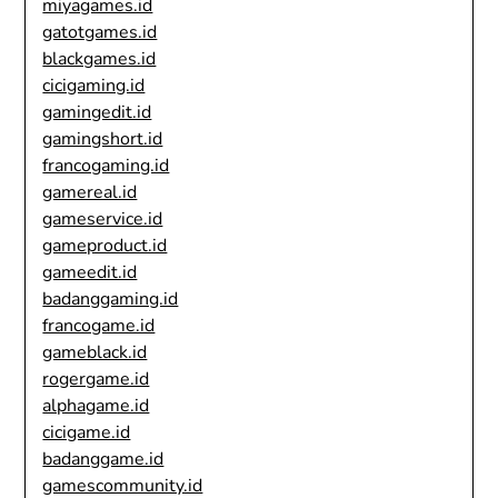
miyagames.id
gatotgames.id
blackgames.id
cicigaming.id
gamingedit.id
gamingshort.id
francogaming.id
gamereal.id
gameservice.id
gameproduct.id
gameedit.id
badanggaming.id
francogame.id
gameblack.id
rogergame.id
alphagame.id
cicigame.id
badanggame.id
gamescommunity.id