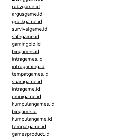
rubygame.id
argusgame.id
grockgame.id
survivalgame.id
safegame.id
gamingbio.id
biogames.id
intragames.id
introgaming.id
tempatgames.id
suaragame.id
intragame.id
omnigame.id
kumpulangames.id
biogame.id
kumpulangame.id
tempatgame.id
gamesproduct.id