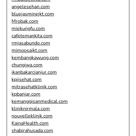
angelesehan.com
bluejasminejkt.com
Mrobak.com
miekungfu.com
cafetemankita.com
rmjasabundo.com
mimoosajkt.com
kembangkawung.com
chungiwa.com
ikanbakarcianjur.com
kpjisehat.com
mitrasehatklinik.com
kpbanjar.com
kemanggisanmedical.com
kliniknirmala.com
nouvelleklinik.com
KainaHealth.com
shabirahusada.com