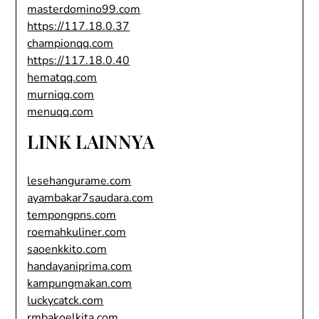
masterdomino99.com
https://117.18.0.37
championqq.com
https://117.18.0.40
hematqq.com
murniqq.com
menuqq.com
LINK LAINNYA
lesehangurame.com
ayambakar7saudara.com
tempongpns.com
roemahkuliner.com
saoenkkito.com
handayaniprima.com
kampungmakan.com
luckycatck.com
rmbakoelkita.com