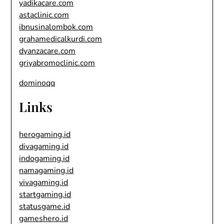
yadikacare.com
astaclinic.com
ibnusinalombok.com
grahamedicalkurdi.com
dyanzacare.com
griyabromoclinic.com
dominoqq
Links
herogaming.id
divagaming.id
indogaming.id
namagaming.id
vivagaming.id
startgaming.id
statusgame.id
gameshero.id