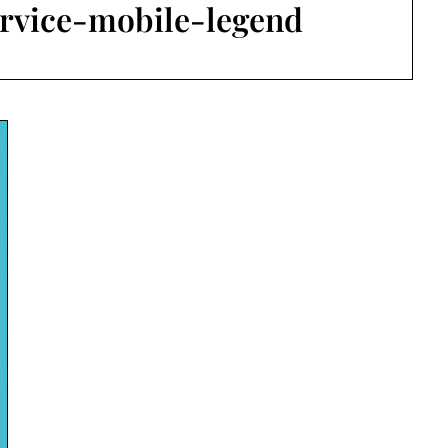
rvice-mobile-legend