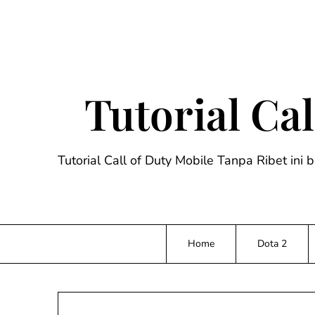
Skip
to
content
Tutorial Ca
Tutorial Call of Duty Mobile Tanpa Ribet ini 
Home
Dota 2