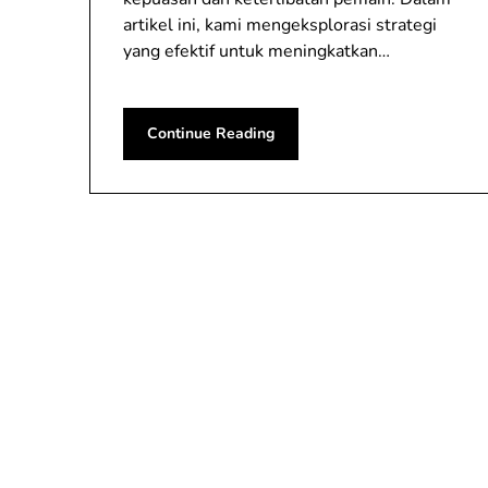
artikel ini, kami mengeksplorasi strategi
yang efektif untuk meningkatkan…
Continue Reading