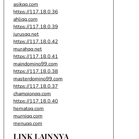
asikqq.com
https://117.18.0.36
ahliqq.com
https://117.18.0.39
jurusqq.net
https://117.18.0.42
murahqq.net
https://117.18.0.41
maindomino99.com
https://117.18.0.38
masterdomino99.com
https://117.18.0.37
championqq.com
https://117.18.0.40
hematqq.com
murniqq.com
menuqq.com
LINK LAINNYA