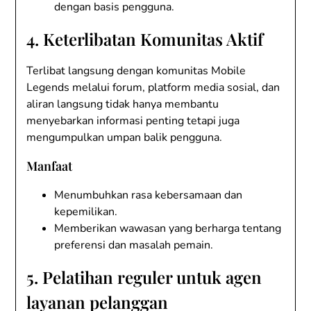
dengan basis pengguna.
4. Keterlibatan Komunitas Aktif
Terlibat langsung dengan komunitas Mobile
Legends melalui forum, platform media sosial, dan
aliran langsung tidak hanya membantu
menyebarkan informasi penting tetapi juga
mengumpulkan umpan balik pengguna.
Manfaat
Menumbuhkan rasa kebersamaan dan
kepemilikan.
Memberikan wawasan yang berharga tentang
preferensi dan masalah pemain.
5. Pelatihan reguler untuk agen
layanan pelanggan