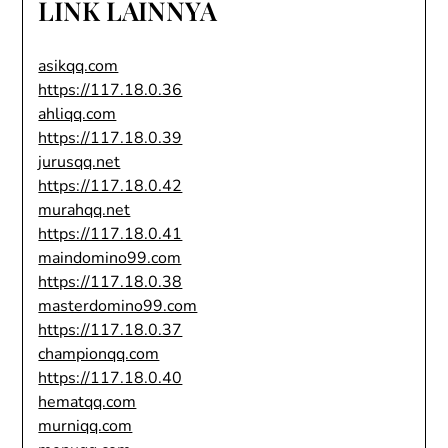
LINK LAINNYA
asikqq.com
https://117.18.0.36
ahliqq.com
https://117.18.0.39
jurusqq.net
https://117.18.0.42
murahqq.net
https://117.18.0.41
maindomino99.com
https://117.18.0.38
masterdomino99.com
https://117.18.0.37
championqq.com
https://117.18.0.40
hematqq.com
murniqq.com