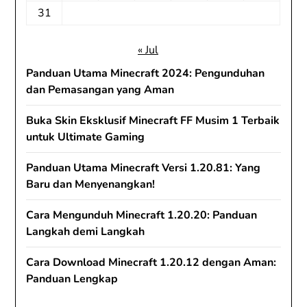
31
« Jul
Panduan Utama Minecraft 2024: Pengunduhan
dan Pemasangan yang Aman
Buka Skin Eksklusif Minecraft FF Musim 1 Terbaik
untuk Ultimate Gaming
Panduan Utama Minecraft Versi 1.20.81: Yang
Baru dan Menyenangkan!
Cara Mengunduh Minecraft 1.20.20: Panduan
Langkah demi Langkah
Cara Download Minecraft 1.20.12 dengan Aman:
Panduan Lengkap