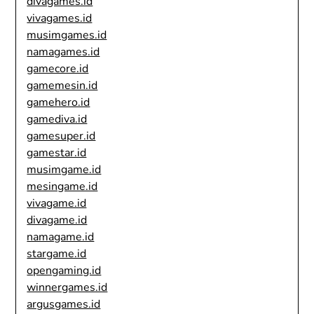
divagames.id
vivagames.id
musimgames.id
namagames.id
gamecore.id
gamemesin.id
gamehero.id
gamediva.id
gamesuper.id
gamestar.id
musimgame.id
mesingame.id
vivagame.id
divagame.id
namagame.id
stargame.id
opengaming.id
winnergames.id
argusgames.id