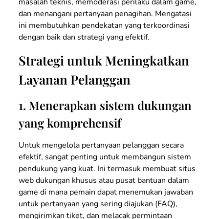
masalah teknis, memoderasi perilaku dalam game,
dan menangani pertanyaan penagihan. Mengatasi
ini membutuhkan pendekatan yang terkoordinasi
dengan baik dan strategi yang efektif.
Strategi untuk Meningkatkan
Layanan Pelanggan
1. Menerapkan sistem dukungan
yang komprehensif
Untuk mengelola pertanyaan pelanggan secara
efektif, sangat penting untuk membangun sistem
pendukung yang kuat. Ini termasuk membuat situs
web dukungan khusus atau pusat bantuan dalam
game di mana pemain dapat menemukan jawaban
untuk pertanyaan yang sering diajukan (FAQ),
mengirimkan tiket, dan melacak permintaan