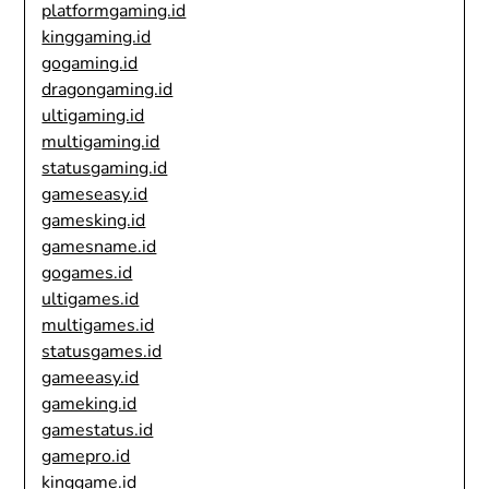
platformgaming.id
kinggaming.id
gogaming.id
dragongaming.id
ultigaming.id
multigaming.id
statusgaming.id
gameseasy.id
gamesking.id
gamesname.id
gogames.id
ultigames.id
multigames.id
statusgames.id
gameeasy.id
gameking.id
gamestatus.id
gamepro.id
kinggame.id