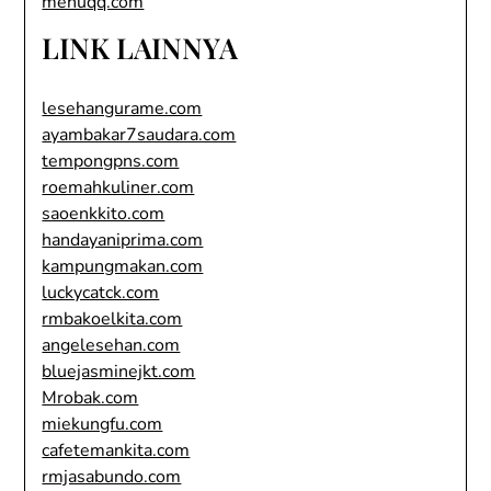
menuqq.com
LINK LAINNYA
lesehangurame.com
ayambakar7saudara.com
tempongpns.com
roemahkuliner.com
saoenkkito.com
handayaniprima.com
kampungmakan.com
luckycatck.com
rmbakoelkita.com
angelesehan.com
bluejasminejkt.com
Mrobak.com
miekungfu.com
cafetemankita.com
rmjasabundo.com