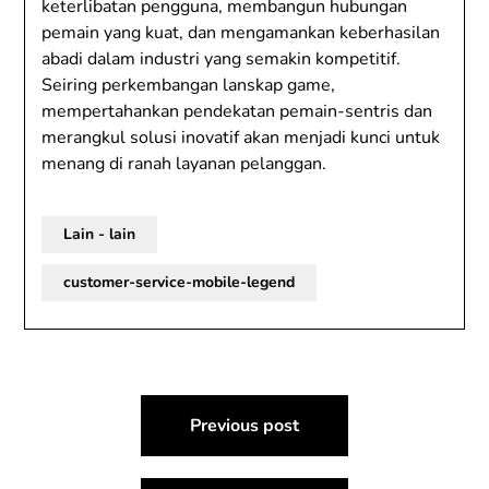
keterlibatan pengguna, membangun hubungan
pemain yang kuat, dan mengamankan keberhasilan
abadi dalam industri yang semakin kompetitif.
Seiring perkembangan lanskap game,
mempertahankan pendekatan pemain-sentris dan
merangkul solusi inovatif akan menjadi kunci untuk
menang di ranah layanan pelanggan.
Lain - lain
customer-service-mobile-legend
Post
Previous post
navigation