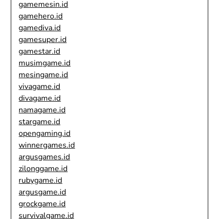
gamemesin.id
gamehero.id
gamediva.id
gamesuper.id
gamestar.id
musimgame.id
mesingame.id
vivagame.id
divagame.id
namagame.id
stargame.id
opengaming.id
winnergames.id
argusgames.id
zilonggame.id
rubygame.id
argusgame.id
grockgame.id
survivalgame.id