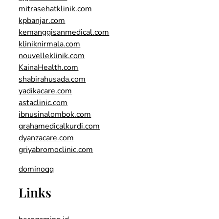
mitrasehatklinik.com
kpbanjar.com
kemanggisanmedical.com
kliniknirmala.com
nouvelleklinik.com
KainaHealth.com
shabirahusada.com
yadikacare.com
astaclinic.com
ibnusinalombok.com
grahamedicalkurdi.com
dyanzacare.com
griyabromoclinic.com
dominoqq
Links