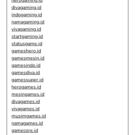
herogaming.id
divagaming.id
indogaming.id
namagaming.id
vivagaming.id
startgaming.id
statusgame.id
gameshero.id
gamesmesin.id
gamesindo.id
gamesdiva.id
gamessuper.id
herogames.id
mesingames.id
divagames.id
vivagames.id
musimgames.id
namagames.id
gamecore.id