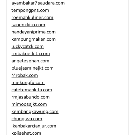
ayambakar7saudara.com
tempongpns.com
roemahkuliner.com
saoenkkito.com
handayaniprima.com
kampungmakan.com
luckycatck.com
rmbakoelkita.com
angelesehan.com
bluejasminejkt.com
Mrobak.com
miekungfu.com
cafetemankita.com
rmjasabundo.com
mimoosajkt.com
kembangkawung.com
chungiwa.com
ikanbakarcianjur.com
kpjisehat.com