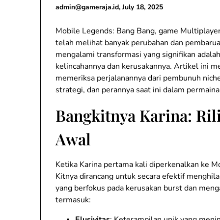
admin@gameraja.id
,
July 18, 2025
Mobile Legends: Bang Bang, game Multiplayer
telah melihat banyak perubahan dan pembaruan 
mengalami transformasi yang signifikan adala
kelincahannya dan kerusakannya. Artikel ini m
memeriksa perjalanannya dari pembunuh niche
strategi, dan perannya saat ini dalam permaina
Bangkitnya Karina: Ril
Awal
Ketika Karina pertama kali diperkenalkan ke M
Kitnya dirancang untuk secara efektif mengh
yang berfokus pada kerusakan burst dan meng
termasuk:
Elusivitas
: Keterampilan unik yang men