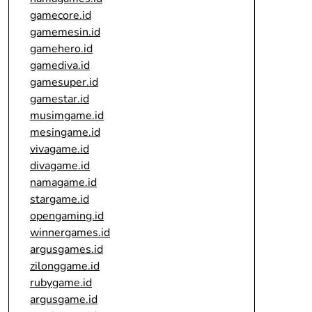
gamecore.id
gamemesin.id
gamehero.id
gamediva.id
gamesuper.id
gamestar.id
musimgame.id
mesingame.id
vivagame.id
divagame.id
namagame.id
stargame.id
opengaming.id
winnergames.id
argusgames.id
zilonggame.id
rubygame.id
argusgame.id