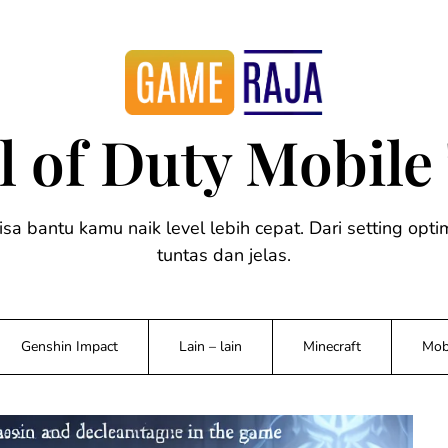
ll of Duty Mobile
bisa bantu kamu naik level lebih cepat. Dari setting op
tuntas dan jelas.
Genshin Impact
Lain – lain
Minecraft
Mob