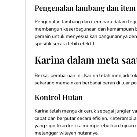
Pengenalan lambang dan item
Pengenalan lambang dan item baru dalam leg
membangun keserbagunaan dan kemampuan bera
pemain untuk menyesuaikan bangunannya deng
spesifik secara lebih efektif.
Karina dalam meta saat
Berkat pembaruan ini, Karina telah menjadi tok
sekarang memainkan berbagai peran di luar po
Kontrol Hutan
Karina telah mengukir ceruk sebagai jungler
cepat dan berputar secara efisien. Keterampi
yang signifikan ketika memperebutkan tujuan 
melanggar wilayah hutannya.