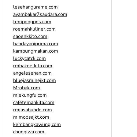
lesehangurame.com
ayambakar7saudara.com
tempongpns.com
roemahkuliner.com
saoenkkito.com
handayaniprima.com
kampungmakan.com
luckycatck.com
rmbakoelkita.com
angelesehan.com
bluejasminejkt.com
Mrobak.com
miekungfu.com
cafetemankita.com
rmjasabundo.com
mimoosajkt.com
kembangkawung.com
chungiwa.com