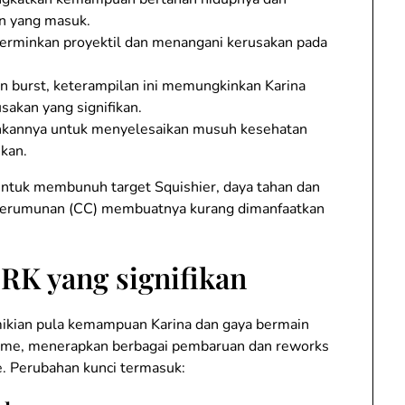
n yang masuk.
erminkan proyektil dan menangani kerusakan pada
an burst, keterampilan ini memungkinkan Karina
akan yang signifikan.
kannya untuk menyelesaikan musuh kesehatan
hkan.
untuk membunuh target Squishier, daya tahan dan
 kerumunan (CC) membuatnya kurang dimanfaatkan
K yang signifikan
mikian pula kemampuan Karina dan gaya bermain
ame, menerapkan berbagai pembaruan dan reworks
. Perubahan kunci termasuk: