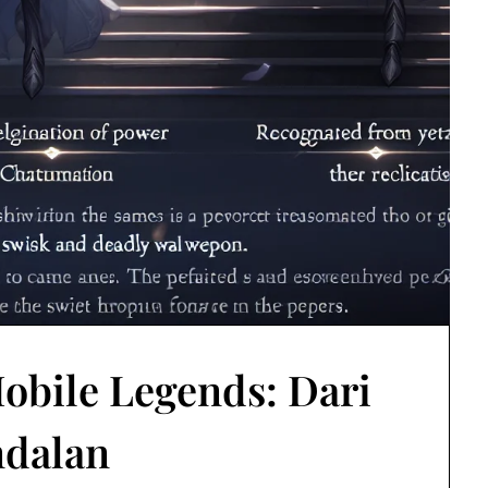
Mobile Legends: Dari
ndalan