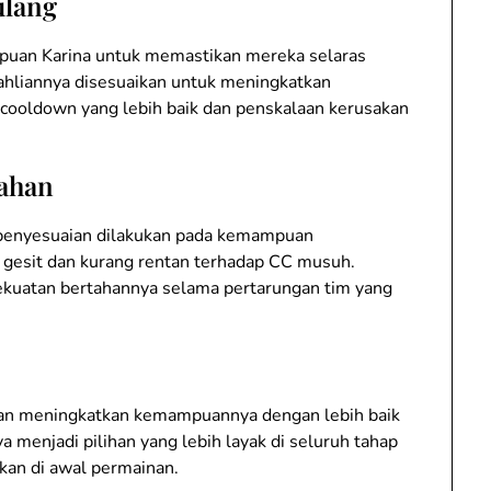
ulang
an Karina untuk memastikan mereka selaras
ahliannya disesuaikan untuk meningkatkan
cooldown yang lebih baik dan penskalaan kerusakan
ahan
 penyesuaian dilakukan pada kemampuan
gesit dan kurang rentan terhadap CC musuh.
kekuatan bertahannya selama pertarungan tim yang
gan meningkatkan kemampuannya dengan lebih baik
 menjadi pilihan yang lebih layak di seluruh tahap
kan di awal permainan.