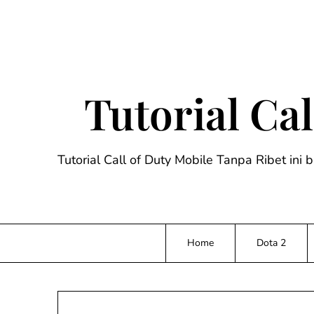
Skip
to
content
Tutorial Ca
Tutorial Call of Duty Mobile Tanpa Ribet ini 
Home
Dota 2