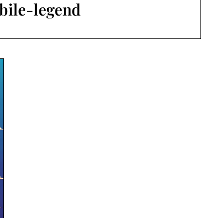
bile-legend