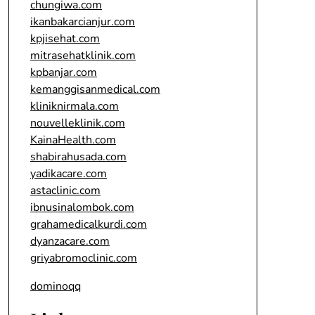
chungiwa.com
ikanbakarcianjur.com
kpjisehat.com
mitrasehatklinik.com
kpbanjar.com
kemanggisanmedical.com
kliniknirmala.com
nouvelleklinik.com
KainaHealth.com
shabirahusada.com
yadikacare.com
astaclinic.com
ibnusinalombok.com
grahamedicalkurdi.com
dyanzacare.com
griyabromoclinic.com
dominoqq