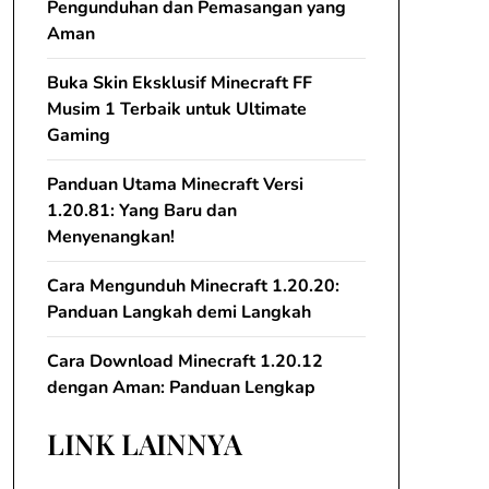
Pengunduhan dan Pemasangan yang
Aman
Buka Skin Eksklusif Minecraft FF
Musim 1 Terbaik untuk Ultimate
Gaming
Panduan Utama Minecraft Versi
1.20.81: Yang Baru dan
Menyenangkan!
Cara Mengunduh Minecraft 1.20.20:
Panduan Langkah demi Langkah
Cara Download Minecraft 1.20.12
dengan Aman: Panduan Lengkap
LINK LAINNYA