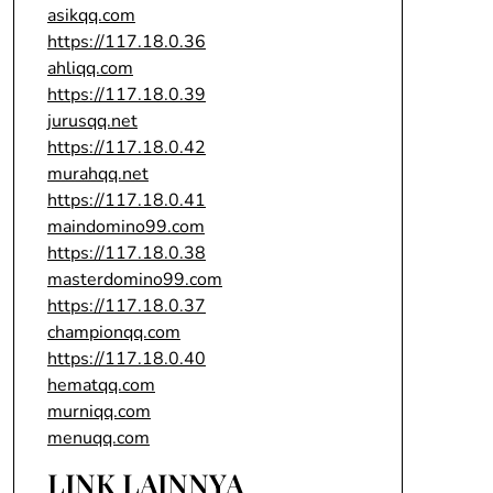
asikqq.com
https://117.18.0.36
ahliqq.com
https://117.18.0.39
jurusqq.net
https://117.18.0.42
murahqq.net
https://117.18.0.41
maindomino99.com
https://117.18.0.38
masterdomino99.com
https://117.18.0.37
championqq.com
https://117.18.0.40
hematqq.com
murniqq.com
menuqq.com
LINK LAINNYA