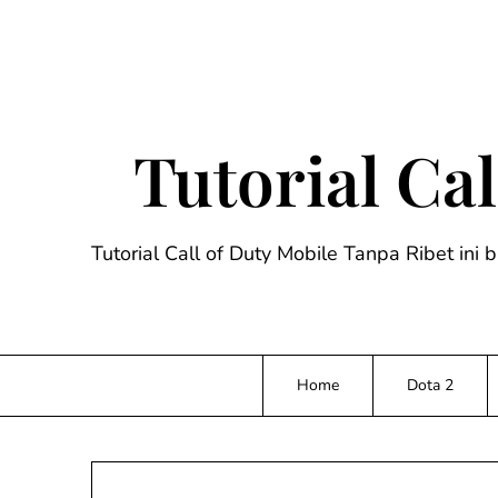
Skip
to
content
Tutorial Ca
Tutorial Call of Duty Mobile Tanpa Ribet ini 
Home
Dota 2