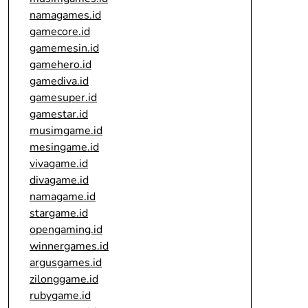
namagames.id
gamecore.id
gamemesin.id
gamehero.id
gamediva.id
gamesuper.id
gamestar.id
musimgame.id
mesingame.id
vivagame.id
divagame.id
namagame.id
stargame.id
opengaming.id
winnergames.id
argusgames.id
zilonggame.id
rubygame.id