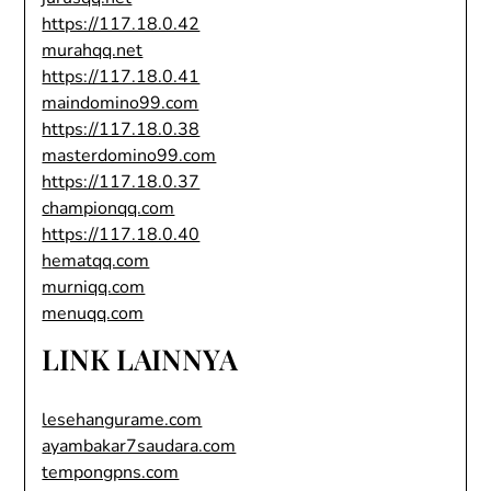
https://117.18.0.42
murahqq.net
https://117.18.0.41
maindomino99.com
https://117.18.0.38
masterdomino99.com
https://117.18.0.37
championqq.com
https://117.18.0.40
hematqq.com
murniqq.com
menuqq.com
LINK LAINNYA
lesehangurame.com
ayambakar7saudara.com
tempongpns.com