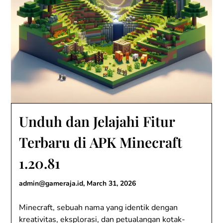
Unduh dan Jelajahi Fitur
Terbaru di APK Minecraft
1.20.81
admin@gameraja.id
,
March 31, 2026
Minecraft, sebuah nama yang identik dengan
kreativitas, eksplorasi, dan petualangan kotak-