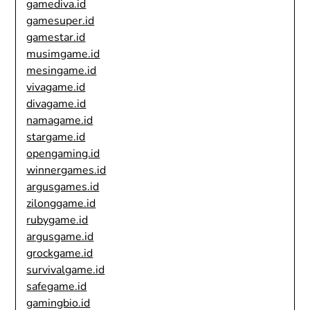
gamediva.id
gamesuper.id
gamestar.id
musimgame.id
mesingame.id
vivagame.id
divagame.id
namagame.id
stargame.id
opengaming.id
winnergames.id
argusgames.id
zilonggame.id
rubygame.id
argusgame.id
grockgame.id
survivalgame.id
safegame.id
gamingbio.id