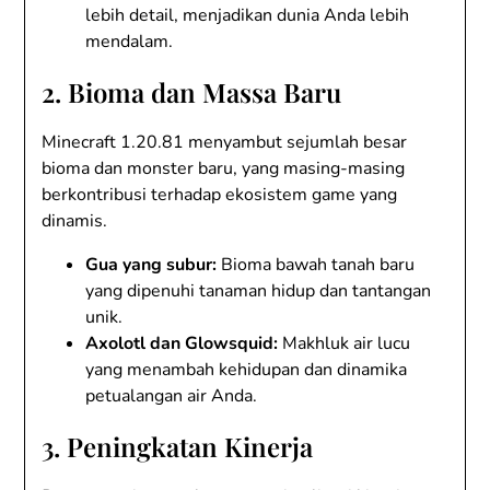
lebih detail, menjadikan dunia Anda lebih
mendalam.
2. Bioma dan Massa Baru
Minecraft 1.20.81 menyambut sejumlah besar
bioma dan monster baru, yang masing-masing
berkontribusi terhadap ekosistem game yang
dinamis.
Gua yang subur:
Bioma bawah tanah baru
yang dipenuhi tanaman hidup dan tantangan
unik.
Axolotl dan Glowsquid:
Makhluk air lucu
yang menambah kehidupan dan dinamika
petualangan air Anda.
3. Peningkatan Kinerja