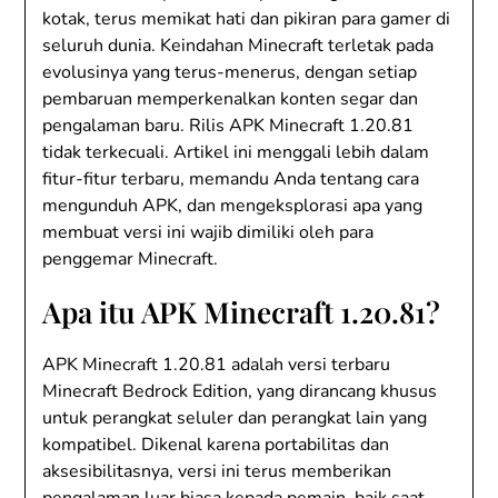
kotak, terus memikat hati dan pikiran para gamer di
seluruh dunia. Keindahan Minecraft terletak pada
evolusinya yang terus-menerus, dengan setiap
pembaruan memperkenalkan konten segar dan
pengalaman baru. Rilis APK Minecraft 1.20.81
tidak terkecuali. Artikel ini menggali lebih dalam
fitur-fitur terbaru, memandu Anda tentang cara
mengunduh APK, dan mengeksplorasi apa yang
membuat versi ini wajib dimiliki oleh para
penggemar Minecraft.
Apa itu APK Minecraft 1.20.81?
APK Minecraft 1.20.81 adalah versi terbaru
Minecraft Bedrock Edition, yang dirancang khusus
untuk perangkat seluler dan perangkat lain yang
kompatibel. Dikenal karena portabilitas dan
aksesibilitasnya, versi ini terus memberikan