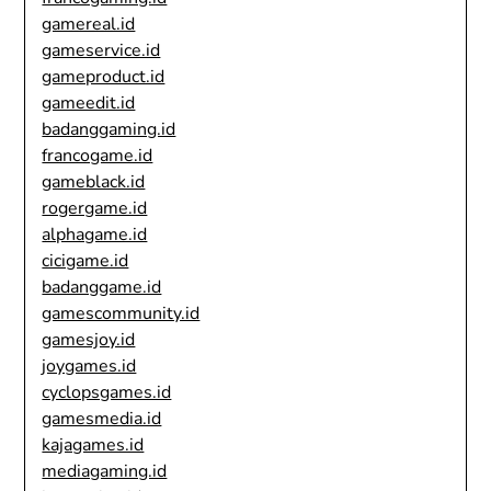
gamereal.id
gameservice.id
gameproduct.id
gameedit.id
badanggaming.id
francogame.id
gameblack.id
rogergame.id
alphagame.id
cicigame.id
badanggame.id
gamescommunity.id
gamesjoy.id
joygames.id
cyclopsgames.id
gamesmedia.id
kajagames.id
mediagaming.id