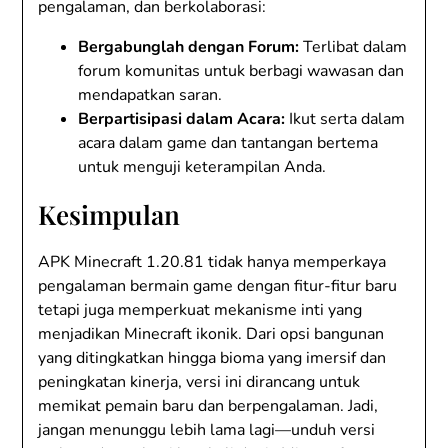
pengalaman, dan berkolaborasi:
Bergabunglah dengan Forum:
Terlibat dalam
forum komunitas untuk berbagi wawasan dan
mendapatkan saran.
Berpartisipasi dalam Acara:
Ikut serta dalam
acara dalam game dan tantangan bertema
untuk menguji keterampilan Anda.
Kesimpulan
APK Minecraft 1.20.81 tidak hanya memperkaya
pengalaman bermain game dengan fitur-fitur baru
tetapi juga memperkuat mekanisme inti yang
menjadikan Minecraft ikonik. Dari opsi bangunan
yang ditingkatkan hingga bioma yang imersif dan
peningkatan kinerja, versi ini dirancang untuk
memikat pemain baru dan berpengalaman. Jadi,
jangan menunggu lebih lama lagi—unduh versi