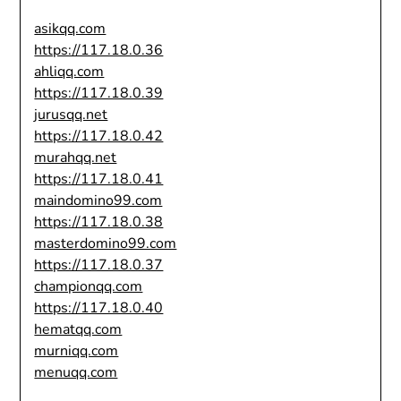
asikqq.com
https://117.18.0.36
ahliqq.com
https://117.18.0.39
jurusqq.net
https://117.18.0.42
murahqq.net
https://117.18.0.41
maindomino99.com
https://117.18.0.38
masterdomino99.com
https://117.18.0.37
championqq.com
https://117.18.0.40
hematqq.com
murniqq.com
menuqq.com