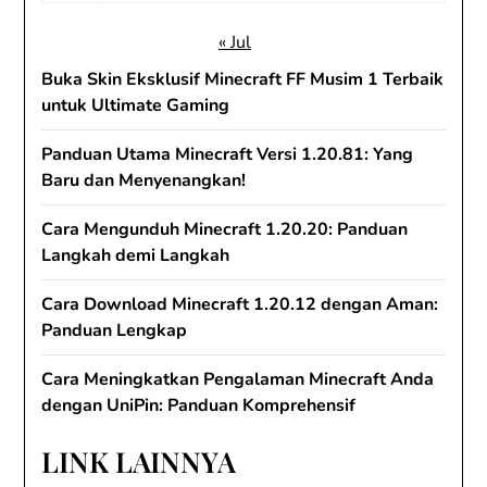
« Jul
Buka Skin Eksklusif Minecraft FF Musim 1 Terbaik
untuk Ultimate Gaming
Panduan Utama Minecraft Versi 1.20.81: Yang
Baru dan Menyenangkan!
Cara Mengunduh Minecraft 1.20.20: Panduan
Langkah demi Langkah
Cara Download Minecraft 1.20.12 dengan Aman:
Panduan Lengkap
Cara Meningkatkan Pengalaman Minecraft Anda
dengan UniPin: Panduan Komprehensif
LINK LAINNYA