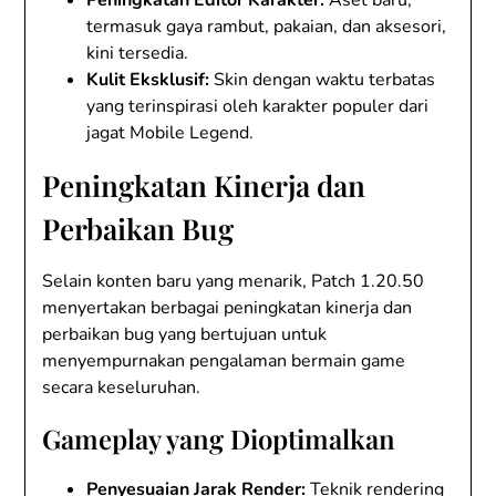
Peningkatan Editor Karakter:
Aset baru,
termasuk gaya rambut, pakaian, dan aksesori,
kini tersedia.
Kulit Eksklusif:
Skin dengan waktu terbatas
yang terinspirasi oleh karakter populer dari
jagat Mobile Legend.
Peningkatan Kinerja dan
Perbaikan Bug
Selain konten baru yang menarik, Patch 1.20.50
menyertakan berbagai peningkatan kinerja dan
perbaikan bug yang bertujuan untuk
menyempurnakan pengalaman bermain game
secara keseluruhan.
Gameplay yang Dioptimalkan
Penyesuaian Jarak Render:
Teknik rendering