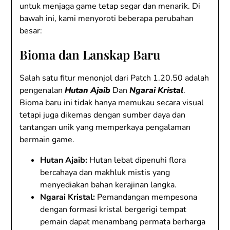
untuk menjaga game tetap segar dan menarik. Di
bawah ini, kami menyoroti beberapa perubahan
besar:
Bioma dan Lanskap Baru
Salah satu fitur menonjol dari Patch 1.20.50 adalah
pengenalan
Hutan Ajaib
Dan
Ngarai Kristal
.
Bioma baru ini tidak hanya memukau secara visual
tetapi juga dikemas dengan sumber daya dan
tantangan unik yang memperkaya pengalaman
bermain game.
Hutan Ajaib:
Hutan lebat dipenuhi flora
bercahaya dan makhluk mistis yang
menyediakan bahan kerajinan langka.
Ngarai Kristal:
Pemandangan mempesona
dengan formasi kristal bergerigi tempat
pemain dapat menambang permata berharga