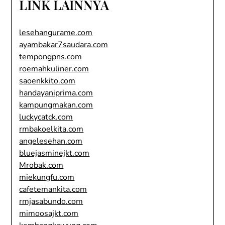
LINK LAINNYA
lesehangurame.com
ayambakar7saudara.com
tempongpns.com
roemahkuliner.com
saoenkkito.com
handayaniprima.com
kampungmakan.com
luckycatck.com
rmbakoelkita.com
angelesehan.com
bluejasminejkt.com
Mrobak.com
miekungfu.com
cafetemankita.com
rmjasabundo.com
mimoosajkt.com