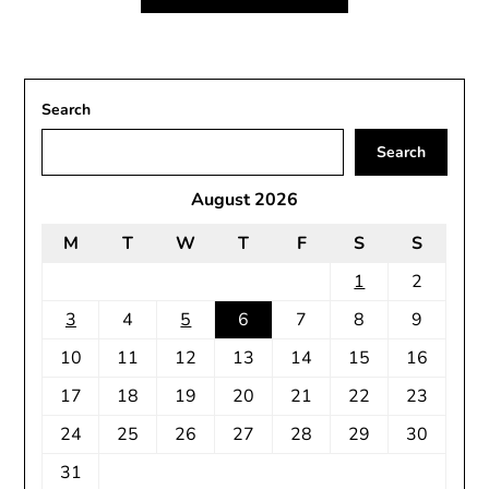
Search
Search
August 2026
M
T
W
T
F
S
S
1
2
3
4
5
6
7
8
9
10
11
12
13
14
15
16
17
18
19
20
21
22
23
24
25
26
27
28
29
30
31