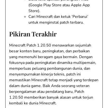
(Google Play Store atau Apple App
Store).
Cari Minecraft dan ketuk ‘Perbarui’
untuk menginstal patch terbaru.
Pikiran Terakhir
Minecraft Patch 1.20.50 menawarkan sejumlah
besar konten baru, peningkatan, dan perbaikan
yang memenuhi beragam gaya bermain. Dengan
fokusnya pada peningkatan dinamika multipemain,
memperluas peluang pembangunan dunia, dan
menyempurnakan kinerja teknis, patch ini
memastikan Minecraft tetap menjadi yang terdepan
dalam dunia game. Baik Anda seorang veteran
berpengalaman atau pendatang baru, Patch
1.20.50 memberikan banyak alasan untuk terjun
kembali ke dunia Minecraft.