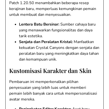
Patch 1.20.50 menambahkan beberapa resep
kerajinan baru, memperluas kemungkinan pemain
untuk membuat dan menyesuaikan.
Lentera Batu Bersinar:
Sumber cahaya baru
yang menawarkan fungsionalitas dan daya
tarik estetika.
Senjata dan Peralatan Kristal:
Manfaatkan
kekuatan Crystal Canyons dengan senjata dan
peralatan baru yang meningkatkan daya tahan
dan kemampuan unik.
Kustomisasi Karakter dan Skin
Pembaruan ini memperkenalkan pilihan
penyesuaian yang lebih luas untuk memberi
pemain lebih banyak cara untuk mempersonalisasi
avatar mereka.