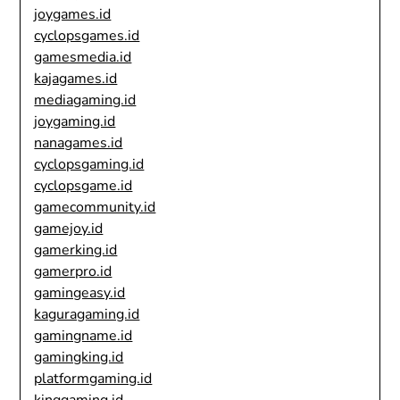
joygames.id
cyclopsgames.id
gamesmedia.id
kajagames.id
mediagaming.id
joygaming.id
nanagames.id
cyclopsgaming.id
cyclopsgame.id
gamecommunity.id
gamejoy.id
gamerking.id
gamerpro.id
gamingeasy.id
kaguragaming.id
gamingname.id
gamingking.id
platformgaming.id