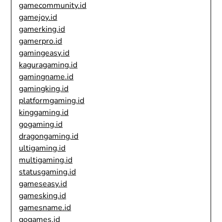
gamecommunity.id
gamejoy.id
gamerking.id
gamerpro.id
gamingeasy.id
kaguragaming.id
gamingname.id
gamingking.id
platformgaming.id
kinggaming.id
gogaming.id
dragongaming.id
ultigaming.id
multigaming.id
statusgaming.id
gameseasy.id
gamesking.id
gamesname.id
gogames.id