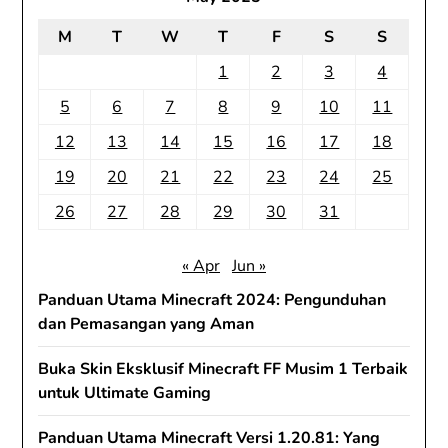
M
T
W
T
F
S
S
1
2
3
4
5
6
7
8
9
10
11
12
13
14
15
16
17
18
19
20
21
22
23
24
25
26
27
28
29
30
31
« Apr
Jun »
Panduan Utama Minecraft 2024: Pengunduhan
dan Pemasangan yang Aman
Buka Skin Eksklusif Minecraft FF Musim 1 Terbaik
untuk Ultimate Gaming
Panduan Utama Minecraft Versi 1.20.81: Yang