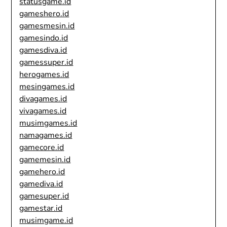
statusgame.id
gameshero.id
gamesmesin.id
gamesindo.id
gamesdiva.id
gamessuper.id
herogames.id
mesingames.id
divagames.id
vivagames.id
musimgames.id
namagames.id
gamecore.id
gamemesin.id
gamehero.id
gamediva.id
gamesuper.id
gamestar.id
musimgame.id